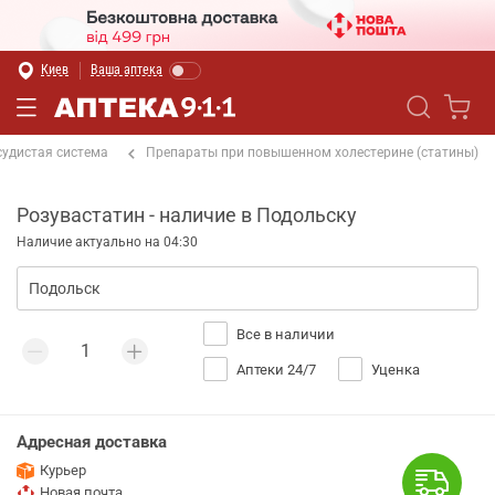
Киев
Ваша аптека
судистая система
Препараты при повышенном холестерине (статины)
Розувастатин - наличие в Подольску
Наличие актуально на 04:30
Все в наличии
Аптеки 24/7
Уценка
Адресная доставка
Курьер
Новая почта