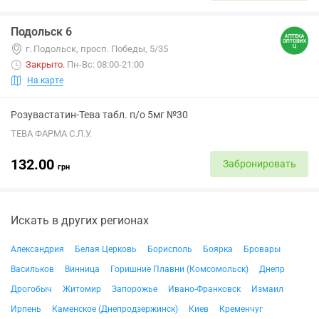
Подольск 6
г. Подольск, просп. Победы, 5/35
Закрыто
.
Пн-Вс: 08:00-21:00
На карте
Розувастатин-Тева табл. п/о 5мг №30
ТЕВА ФАРМА С.Л.У.
132.00
Забронировать
грн
Искать в других регионах
Александрия
Белая Церковь
Борисполь
Боярка
Бровары
Васильков
Винница
Горишние Плавни (Комсомольск)
Днепр
Дрогобыч
Житомир
Запорожье
Ивано-Франковск
Измаил
Ирпень
Каменское (Днепродзержинск)
Киев
Кременчуг