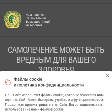
Наш партнер:
Національний
фармацевтичний
університет
САМОЛЕЧЕНИЕ МОЖЕТ БЫТЬ
ВРЕДНЫМ ДЛЯ ВАШЕГО
ЗДОРОВЬЯ
Файлы cookie
ПЕРЕД ПРИМЕНЕНИЕМ ПРЕПАРАТА
и политика конфиденциальности
ПРОКОНСУЛЬТИРУЙТЕСЬ С ВРАЧОМ
Наш Сайт использует файлы cookie, которые помогают нам
✕
ТОВ «АПТЕКА 911.ЮА» Код ЄДРПОУ 43631965.
сделать Сайт более быстрым, удобным и функциональным.
Продолжая просматривать этот Сайт, Вы соглашаетесь на
Отказ от ответственности
использование нами файлов cookie.