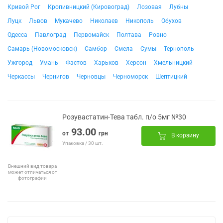
Кривой Рог
Кропивницкий (Кировоград)
Лозовая
Лубны
Луцк
Львов
Мукачево
Николаев
Никополь
Обухов
Одесса
Павлоград
Первомайск
Полтава
Ровно
Самарь (Новомосковск)
Самбор
Смела
Сумы
Тернополь
Ужгород
Умань
Фастов
Харьков
Херсон
Хмельницкий
Черкассы
Чернигов
Черновцы
Черноморск
Шептицкий
Розувастатин-Тева табл. п/о 5мг №30
93.00
от
грн
В корзину
Упаковка / 30 шт.
Внешний вид товара
может отличаться от
фотографии