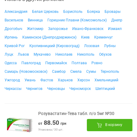
Александрия
Белая Церковь
Борисполь
Боярка
Бровары
Васильков
Винница
Горишние Плавни (Комсомольск)
Днепр
Дрогобыч
Житомир
Запорожье
Ивано-Франковск
Измаил
Ирпень
Каменское (Днепродзержинск)
Киев
Кременчуг
Кривой Рог
Кропивницкий (Кировоград)
Лозовая
Лубны
Луцк
Львов
Мукачево
Николаев
Никополь
Обухов
Одесса
Павлоград
Первомайск
Полтава
Ровно
Самарь (Новомосковск)
Самбор
Смела
Сумы
Тернополь
Ужгород
Умань
Фастов
Харьков
Херсон
Хмельницкий
Черкассы
Чернигов
Черновцы
Черноморск
Шептицкий
Розувастатин-Тева табл. п/о 5мг №30
88.50
от
грн
В корзину
Упаковка / 30 шт.