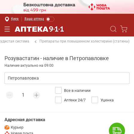
Киев
Ваша аптека
судистая система
Препараты при повышенном холестерине (статины)
Розувастатин - наличие в Петропавловке
Наличие актуально на 09:00
Все в наличии
Аптеки 24/7
Уценка
Адресная доставка
Курьер
Новая почта