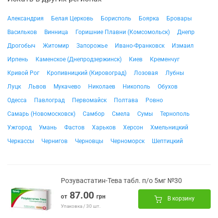
Александрия
Белая Церковь
Борисполь
Боярка
Бровары
Васильков
Винница
Горишние Плавни (Комсомольск)
Днепр
Дрогобыч
Житомир
Запорожье
Ивано-Франковск
Измаил
Ирпень
Каменское (Днепродзержинск)
Киев
Кременчуг
Кривой Рог
Кропивницкий (Кировоград)
Лозовая
Лубны
Луцк
Львов
Мукачево
Николаев
Никополь
Обухов
Одесса
Павлоград
Первомайск
Полтава
Ровно
Самарь (Новомосковск)
Самбор
Смела
Сумы
Тернополь
Ужгород
Умань
Фастов
Харьков
Херсон
Хмельницкий
Черкассы
Чернигов
Черновцы
Черноморск
Шептицкий
Розувастатин-Тева табл. п/о 5мг №30
87.00
от
грн
В корзину
Упаковка / 30 шт.