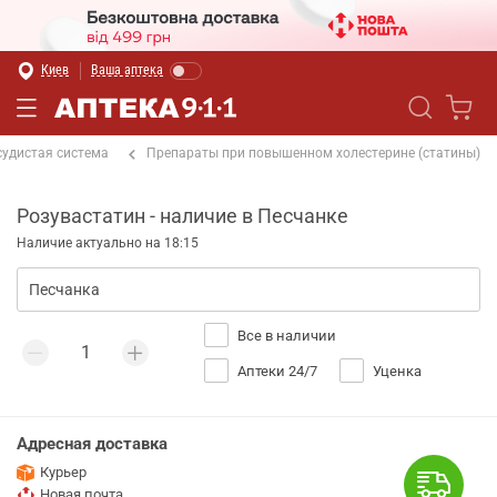
Киев
Ваша аптека
судистая система
Препараты при повышенном холестерине (статины)
Розувастатин - наличие в Песчанке
Наличие актуально на 18:15
Все в наличии
Аптеки 24/7
Уценка
Адресная доставка
Курьер
Новая почта