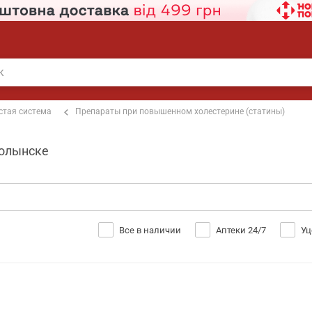
стая система
Препараты при повышенном холестерине (статины)
волынске
Все в наличии
Аптеки 24/7
Уц