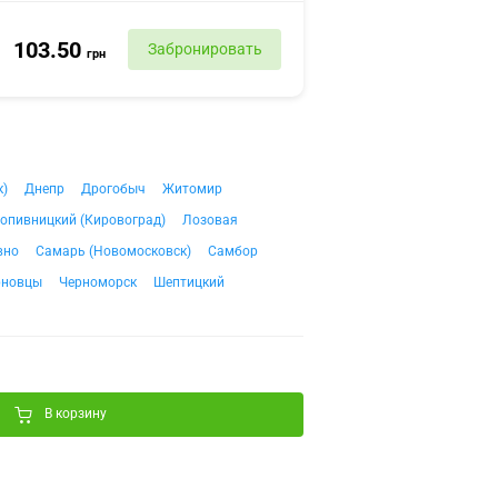
103.50
Забронировать
грн
к)
Днепр
Дрогобыч
Житомир
опивницкий (Кировоград)
Лозовая
вно
Самарь (Новомосковск)
Самбор
рновцы
Черноморск
Шептицкий
В корзину