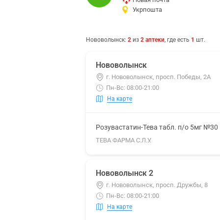
Укрпошта
Нововолынск
:
2
из
2
аптеки
, где есть
1
шт.
Нововолынск
г. Нововолынск, просп. Победы, 2А
Пн-Вс: 08:00-21:00
На карте
Розувастатин-Тева табл. п/о 5мг №30
ТЕВА ФАРМА С.Л.У.
Нововолынск 2
г. Нововолынск, просп. Дружбы, 8
Пн-Вс: 08:00-21:00
На карте