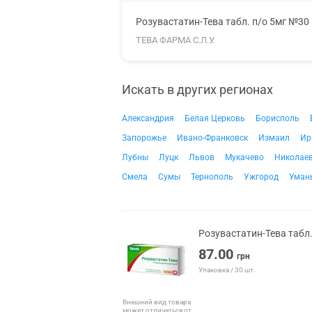
Розувастатин-Тева табл. п/о 5мг №30
ТЕВА ФАРМА С.Л.У.
Искать в других регионах
Александрия
Белая Церковь
Борисполь
Запорожье
Ивано-Франковск
Измаил
Ир
Лубны
Луцк
Львов
Мукачево
Николае
Смела
Сумы
Тернополь
Ужгород
Уман
Розувастатин-Тева табл
87.00
грн
Упаковка / 30 шт.
Внешний вид товара
может отличаться от