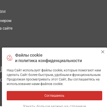
рам
тнером
а сайте
Файлы cookie
и политика конфиденциальности
ЕГО ЗДОРОВЬЯ
Наш Сайт использует файлы cookie, которые помогают нам
✕
сделать Сайт более быстрым, удобным и функциональным.
Продолжая просматривать этот Сайт, Вы соглашаетесь на
ЧОМ
использование нами файлов cookie.
Соглашаюсь
Все аптеки
на карте
Разработка и поддержка сайта -
wu.ua
Узнать больше можно на странице