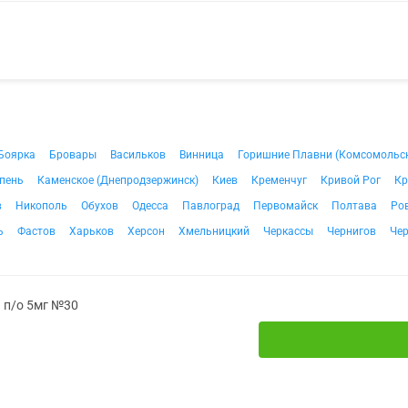
Боярка
Бровары
Васильков
Винница
Горишние Плавни (Комсомольс
пень
Каменское (Днепродзержинск)
Киев
Кременчуг
Кривой Рог
Кр
в
Никополь
Обухов
Одесса
Павлоград
Первомайск
Полтава
Ро
ь
Фастов
Харьков
Херсон
Хмельницкий
Черкассы
Чернигов
Че
. п/о 5мг №30