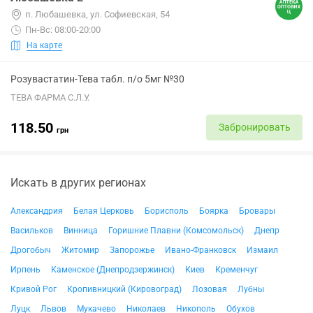
п. Любашевка, ул. Софиевская, 54
Пн-Вс: 08:00-20:00
На карте
Розувастатин-Тева табл. п/о 5мг №30
ТЕВА ФАРМА С.Л.У.
118.50
Забронировать
грн
Искать в других регионах
Александрия
Белая Церковь
Борисполь
Боярка
Бровары
Васильков
Винница
Горишние Плавни (Комсомольск)
Днепр
Дрогобыч
Житомир
Запорожье
Ивано-Франковск
Измаил
Ирпень
Каменское (Днепродзержинск)
Киев
Кременчуг
Кривой Рог
Кропивницкий (Кировоград)
Лозовая
Лубны
Луцк
Львов
Мукачево
Николаев
Никополь
Обухов