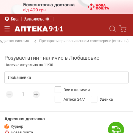
Киев
Ваша аптека
судистая система
Препараты при повышенном холестерине (статины)
Розувастатин - наличие в Любашевке
Наличие актуально на 11:30
Все в наличии
Аптеки 24/7
Уценка
Адресная доставка
Курьер
Новая почта