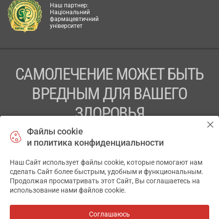
Наш партнер:
Національний
фармацевтичний
університет
САМОЛЕЧЕНИЕ МОЖЕТ БЫТЬ
ВРЕДНЫМ ДЛЯ ВАШЕГО
ЗДОРОВЬЯ
Файлы cookie
ПЕРЕД ПРИМЕНЕНИЕМ ПРЕПАРАТА
и политика конфиденциальности
ПРОКОНСУЛЬТИРУЙТЕСЬ С ВРАЧОМ
Наш Сайт использует файлы cookie, которые помогают нам
✕
ТОВ «АПТЕКА 911.ЮА» Код ЄДРПОУ 43631965.
сделать Сайт более быстрым, удобным и функциональным.
Продолжая просматривать этот Сайт, Вы соглашаетесь на
Отказ от ответственности
использование нами файлов cookie.
© 2014-2026. Медицинская информационная система
АПТЕКА911.ЮА
Соглашаюсь
Все аптеки