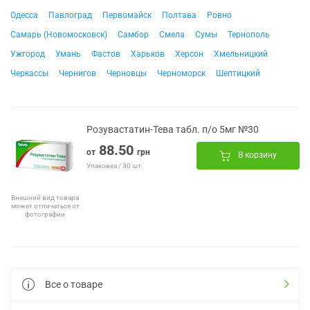
Одесса
Павлоград
Первомайск
Полтава
Ровно
Самарь (Новомосковск)
Самбор
Смела
Сумы
Тернополь
Ужгород
Умань
Фастов
Харьков
Херсон
Хмельницкий
Черкассы
Чернигов
Черновцы
Черноморск
Шептицкий
Розувастатин-Тева табл. п/о 5мг №30
88.50
от
грн
В корзину
Упаковка / 30 шт.
Внешний вид товара
может отличаться от
фотографии
Все о товаре