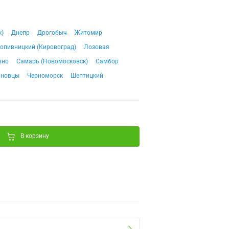
к)
Днепр
Дрогобыч
Житомир
опивницкий (Кировоград)
Лозовая
вно
Самарь (Новомосковск)
Самбор
рновцы
Черноморск
Шептицкий
В корзину