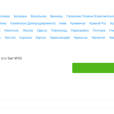
Боярка
Бровары
Васильков
Винница
Горишние Плавни (Комсомольс
пень
Каменское (Днепродзержинск)
Киев
Кременчуг
Кривой Рог
Кр
в
Никополь
Обухов
Одесса
Павлоград
Первомайск
Полтава
Ро
ь
Фастов
Харьков
Херсон
Хмельницкий
Черкассы
Чернигов
Че
. п/о 5мг №30