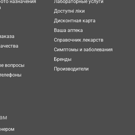
фото назначения
Лабораторные услуги
а
Доступні ліки
Дисконтная карта
Ваша аптека
заказа
Справочник лекарств
качества
Симптомы и заболевания
Бренды
ые вопросы
Производители
телефоны
рам
тнером