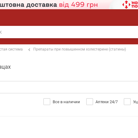
стая система
Препараты при повышенном холестерине (статины)
вцах
Все в наличии
Аптеки 24/7
Уц