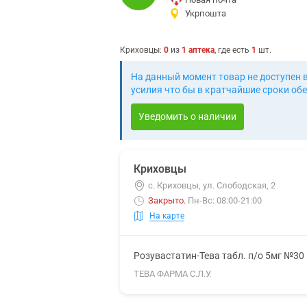
Укрпошта
Криховцы
:
0
из
1
аптека
, где есть
1
шт.
На данный момент товар не доступен 
усилия что бы в кратчайшие сроки обе
Уведомить о наличии
Криховцы
с. Криховцы, ул. Слободская, 2
Закрыто
.
Пн-Вс: 08:00-21:00
На карте
Розувастатин-Тева табл. п/о 5мг №30
ТЕВА ФАРМА С.Л.У.