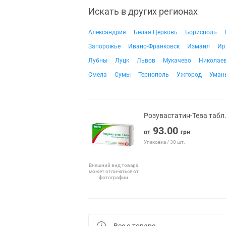
Искать в других регионах
Александрия
Белая Церковь
Борисполь
Запорожье
Ивано-Франковск
Измаил
Ир
Лубны
Луцк
Львов
Мукачево
Николае
Смела
Сумы
Тернополь
Ужгород
Уман
Розувастатин-Тева табл
93.00
от
грн
Упаковка / 30 шт.
Внешний вид товара
может отличаться от
фотографии