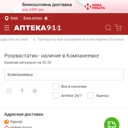
Киев
Ваша аптека
судистая система
Препараты при повышенном холестерине (статины)
Розувастатин - наличие в Компанеевке
Наличие актуально на 02:30
Все в наличии
Аптеки 24/7
Уценка
Адресная доставка
Курьер
Новая почта