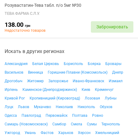
Розувастатин-Тева табл. п/о 5мг №30
ТЕВА ФАРМА С.Л.У.
138.00
грн
Забронировать
Недостаточно товаров
Искать в других регионах
Александрия
Белая Церковь
Борисполь
Боярка
Бровары
Васильков
Винница
Горишние Плавни (Комсомольск)
Днепр
Дрогобыч
Житомир
Запорожье
Ивано-Франковск
Измаил
Ирпень
Каменское (Днепродзержинск)
Киев
Кременчуг
Кривой Рог
Кропивницкий (Кировоград)
Лозовая
Лубны
Луцк
Львов
Мукачево
Николаев
Никополь
Обухов
Одесса
Павлоград
Первомайск
Полтава
Ровно
Самарь (Новомосковск)
Самбор
Смела
Сумы
Тернополь
Ужгород
Умань
Фастов
Харьков
Херсон
Хмельницкий