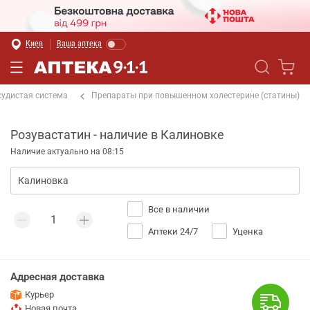
Киев
Ваша аптека
судистая система
Препараты при повышенном холестерине (статины)
Розувастатин - наличие в Калиновке
Наличие актуально на 08:15
Все в наличии
Аптеки 24/7
Уценка
Адресная доставка
Курьер
Новая почта