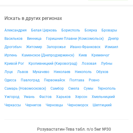
Искать в других регионах
Александрия
Белая Церковь
Борисполь
Боярка
Бровары
Васильков
Винница
Горишние Плавни (Комсомольск)
Днепр
Дрогобыч
Житомир
Запорожье
Ивано-Франковск
Измаил
Ирпень
Каменское (Днепродзержинск)
Киев
Кременчуг
Кривой Рог
Кропивницкий (Кировоград)
Лозовая
Лубны
Луцк
Львов
Мукачево
Николаев
Никополь
Обухов
Одесса
Павлоград
Первомайск
Полтава
Ровно
Самарь (Новомосковск)
Самбор
Смела
Сумы
Тернополь
Ужгород
Умань
Фастов
Харьков
Херсон
Хмельницкий
Черкассы
Чернигов
Черновцы
Черноморск
Шептицкий
Розувастатин-Тева табл. п/о 5мг №30