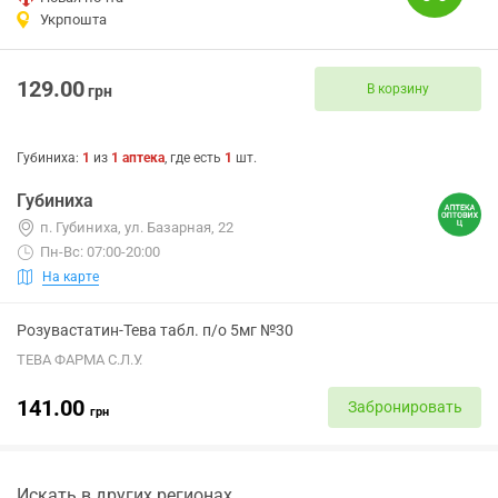
Укрпошта
129.00
В корзину
грн
Губиниха
:
1
из
1
аптека
, где есть
1
шт.
Губиниха
п. Губиниха, ул. Базарная, 22
Пн-Вс: 07:00-20:00
На карте
Розувастатин-Тева табл. п/о 5мг №30
ТЕВА ФАРМА С.Л.У.
141.00
Забронировать
грн
Искать в других регионах