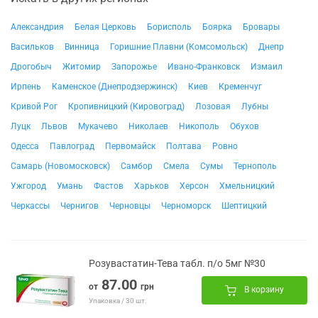
Александрия
Белая Церковь
Борисполь
Боярка
Бровары
Васильков
Винница
Горишние Плавни (Комсомольск)
Днепр
Дрогобыч
Житомир
Запорожье
Ивано-Франковск
Измаил
Ирпень
Каменское (Днепродзержинск)
Киев
Кременчуг
Кривой Рог
Кропивницкий (Кировоград)
Лозовая
Лубны
Луцк
Львов
Мукачево
Николаев
Никополь
Обухов
Одесса
Павлоград
Первомайск
Полтава
Ровно
Самарь (Новомосковск)
Самбор
Смела
Сумы
Тернополь
Ужгород
Умань
Фастов
Харьков
Херсон
Хмельницкий
Черкассы
Чернигов
Черновцы
Черноморск
Шептицкий
Розувастатин-Тева табл. п/о 5мг №30
87.00
от
грн
В корзину
Упаковка / 30 шт.