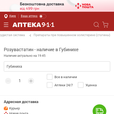
Киев
Ваша аптека
судистая система
Препараты при повышенном холестерине (статины)
Розувастатин - наличие в Губинихе
Наличие актуально на 19:45
Все в наличии
Аптеки 24/7
Уценка
Адресная доставка
Курьер
Новая почта