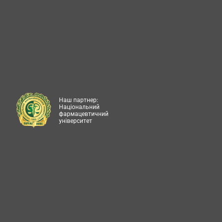
Наш партнер:
Національний
фармацевтичний
університет