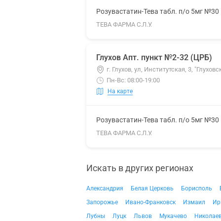
Розувастатин-Тева табл. п/о 5мг №30
ТЕВА ФАРМА С.Л.У.
Глухов Апт. пункт №2-32 (ЦРБ)
г. Глухов, ул, Институтская, 3, "Глух
Пн-Вс: 08:00-19:00
На карте
Розувастатин-Тева табл. п/о 5мг №30
ТЕВА ФАРМА С.Л.У.
Искать в других регионах
Александрия
Белая Церковь
Борисполь
Запорожье
Ивано-Франковск
Измаил
Ир
Лубны
Луцк
Львов
Мукачево
Николае