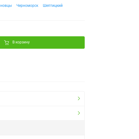
рновцы
Черноморск
Шептицкий
В корзину