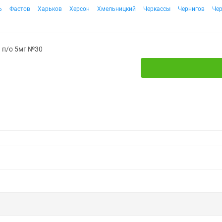
ь
Фастов
Харьков
Херсон
Хмельницкий
Черкассы
Чернигов
Че
. п/о 5мг №30