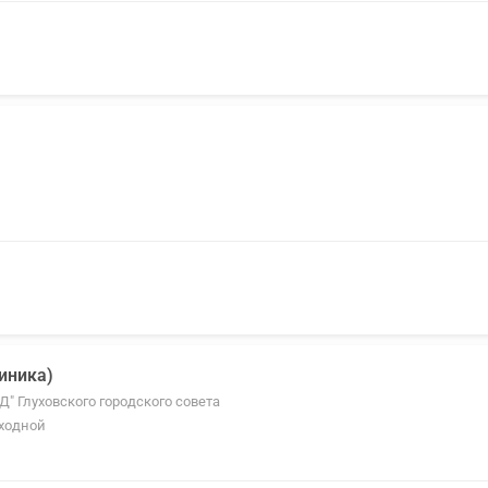
линика)
СД" Глуховского городского совета
ыходной