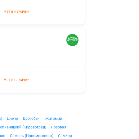
Нет в наличии
Нет в наличии
к)
Днепр
Дрогобыч
Житомир
опивницкий (Кировоград)
Лозовая
вно
Самарь (Новомосковск)
Самбор