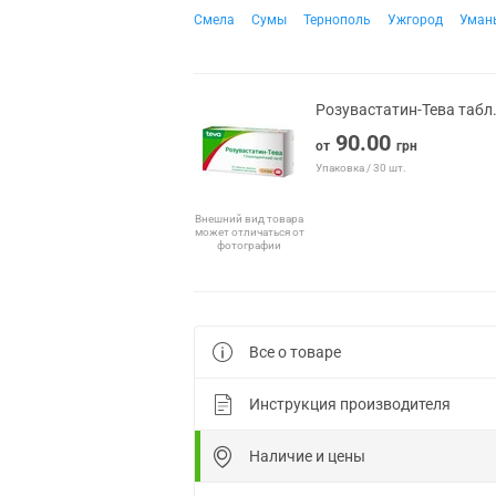
Смела
Сумы
Тернополь
Ужгород
Уман
Розувастатин-Тева табл
90.00
от
грн
Упаковка / 30 шт.
Внешний вид товара
может отличаться от
фотографии
Все о товаре
Инструкция производителя
Наличие и цены