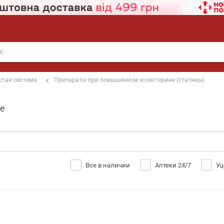
стая система
Препараты при повышенном холестерине (статины)
ве
Все в наличии
Аптеки 24/7
Уц