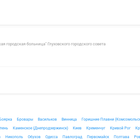
овская городская больница" Глуховского городского совета
Боярка
Бровары
Васильков
Винница
Горишние Плавни (Комсомольс
пень
Каменское (Днепродзержинск)
Киев
Кременчуг
Кривой Рог
Кр
в
Никополь
Обухов
Одесса
Павлоград
Первомайск
Полтава
Ро