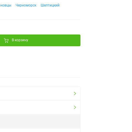
рновцы
Черноморск
Шептицкий
В корзину