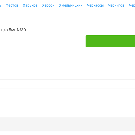
ь
Фастов
Харьков
Херсон
Хмельницкий
Черкассы
Чернигов
Че
. п/о 5мг №30