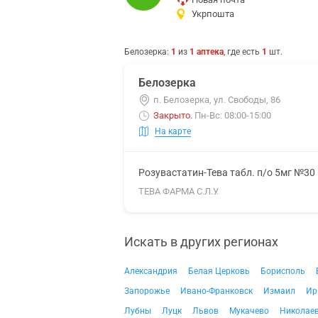
Укрпошта
Белозерка
:
1
из
1
аптека
, где есть
1
шт.
Белозерка
п. Белозерка, ул. Свободы, 86
Закрыто
.
Пн-Вс: 08:00-15:00
На карте
Розувастатин-Тева табл. п/о 5мг №30
ТЕВА ФАРМА С.Л.У.
Искать в других регионах
Александрия
Белая Церковь
Борисполь
Запорожье
Ивано-Франковск
Измаил
Ир
Лубны
Луцк
Львов
Мукачево
Николае