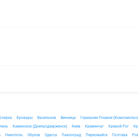
Боярка
Бровары
Васильков
Винница
Горишние Плавни (Комсомольс
пень
Каменское (Днепродзержинск)
Киев
Кременчуг
Кривой Рог
Кр
в
Никополь
Обухов
Одесса
Павлоград
Первомайск
Полтава
Ро