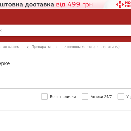
стая система
Препараты при повышенном холестерине (статины)
ерке
Все в наличии
Аптеки 24/7
Уц