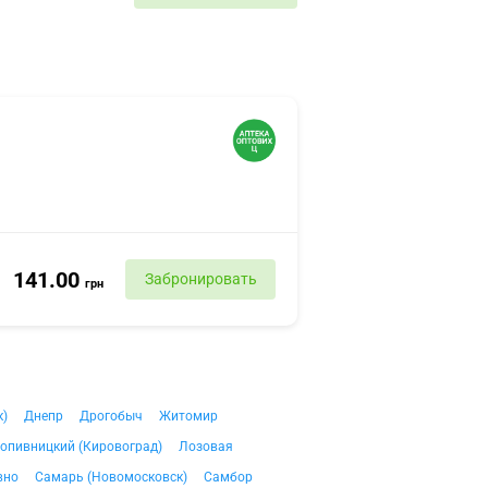
141.00
Забронировать
грн
к)
Днепр
Дрогобыч
Житомир
опивницкий (Кировоград)
Лозовая
вно
Самарь (Новомосковск)
Самбор