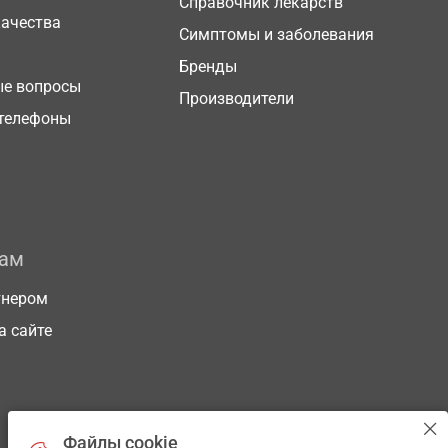
Справочник лекарств
качества
Симптомы и заболевания
Бренды
ые вопросы
Производители
телефоны
рам
тнером
а сайте
Файлы cookie