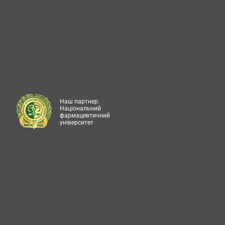
Наш партнер:
Національний
фармацевтичний
університет