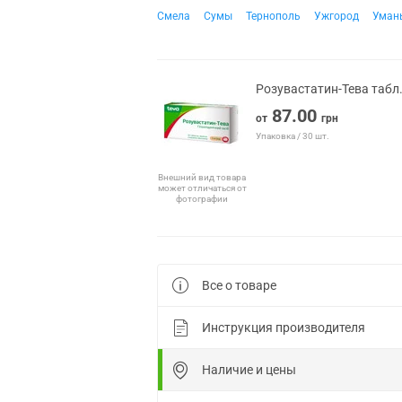
Смела
Сумы
Тернополь
Ужгород
Уман
Розувастатин-Тева табл
87.00
от
грн
Упаковка / 30 шт.
Внешний вид товара
может отличаться от
фотографии
Все о товаре
Инструкция производителя
Наличие и цены