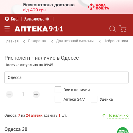
Киев
Ваша аптека
Лекарства
Для нервной системы
Нейролептики
Главная
Рисполепт - наличие в Одессе
Наличие актуально на 09:45
Все в наличии
Аптеки 24/7
Уценка
Одесса
:
7
из
24
аптеки
, где есть
1
шт.
По наличию
Одесса 30