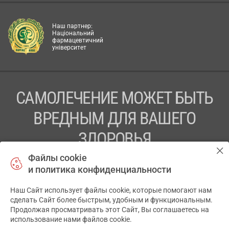
Наш партнер:
Національний
фармацевтичний
університет
САМОЛЕЧЕНИЕ МОЖЕТ БЫТЬ
ВРЕДНЫМ ДЛЯ ВАШЕГО
ЗДОРОВЬЯ
Файлы cookie
ПЕРЕД ПРИМЕНЕНИЕМ ПРЕПАРАТА
и политика конфиденциальности
ПРОКОНСУЛЬТИРУЙТЕСЬ С ВРАЧОМ
Наш Сайт использует файлы cookie, которые помогают нам
✕
ТОВ «АПТЕКА 911.ЮА» Код ЄДРПОУ 43631965.
сделать Сайт более быстрым, удобным и функциональным.
Продолжая просматривать этот Сайт, Вы соглашаетесь на
Отказ от ответственности
использование нами файлов cookie.