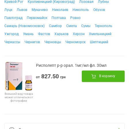
Кривой Рог
Кропивницкий (Кировоград)
Лозовая
Лубны
Луцк
Львов
Мукачево
Николаев
Никополь
Обухов
Павлоград
Первомайск
Полтава
Ровно
Самарь (Новомосковск)
Самбор
Смела
Сумы
Тернополь
Ужгород
Умань
Фастов
Харьков
Херсон
Хмельницкий
Черкассы
Чернигов
Черновцы
Черноморск
Шептицкий
Рисполепт р-р орал. 1мг/мл фл. 30мл
827.50
В корзину
от
грн
Внешний вид товара
может отличаться от
фотографии