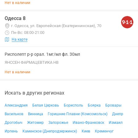
Нет в наличии
Одесса 8
г. Одесса, ул. Европейская (Екатерининская), 70
Пн-Вс: 08:00-21:00
На карте
Рисполепт р-р орал. 1мг/мл фл. 30мл
ЯНССЕН ФАРМАЦЕВТИКА НВ
Нет в наличии
Искать в других регионах
Александрия
Белая Церковь
Борисполь
Боярка
Бровары
Васильков
Винница
Горишние Плавни (Комсомольск)
Днепр
Дрогобыч
Житомир
Запорожье
Ивано-Франковск
Измаил
Ирпень
Каменское (Днепродзержинск)
Киев
Кременчуг