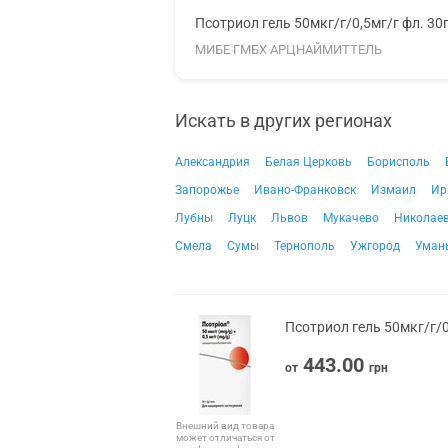
Псотриол гель 50мкг/г/0,5мг/г фл. 30
МИБЕ ГМБХ АРЦНАЙМИТТЕЛЬ
Искать в других регионах
Александрия
Белая Церковь
Борисполь
Запорожье
Ивано-Франковск
Измаил
Ир
Лубны
Луцк
Львов
Мукачево
Николае
Смела
Сумы
Тернополь
Ужгород
Уман
Псотриол гель 50мкг/г/0
443.00
от
грн
Внешний вид товара
может отличаться от