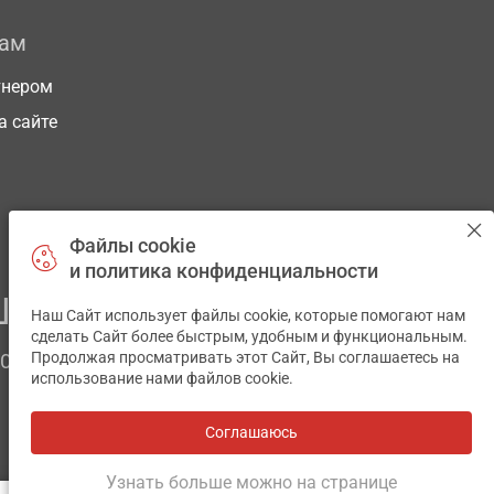
рам
тнером
а сайте
Файлы cookie
и политика конфиденциальности
ЕГО ЗДОРОВЬЯ
Наш Сайт использует файлы cookie, которые помогают нам
✕
сделать Сайт более быстрым, удобным и функциональным.
Продолжая просматривать этот Сайт, Вы соглашаетесь на
ЧОМ
использование нами файлов cookie.
Соглашаюсь
Все аптеки
на карте
Разработка и поддержка сайта -
wu.ua
Узнать больше можно на странице