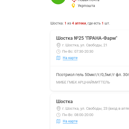
Укрпошта
Шостка
:
1
из
4
аптеки
, где есть
1
шт.
Шостка №25 "ПРАНА-Фарм"
г. Шостка, ул. Свободы, 21
Пн-Вс: 07:30-20:30
На карте
Псотриол гель 50мкг/г/0,5мг/г фл. 30
МИБЕ ГМБХ АРЦНАЙМИТТЕЛЬ
Шостка
г. Шостка, ул. Свободы, 23 (вход в апте
Пн-Вс: 08:00-20:00
На карте