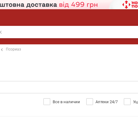
Псориаз
Все в наличии
Аптеки 24/7
Уц