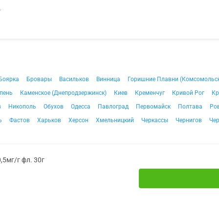
г
Боярка
Бровары
Васильков
Винница
Горишние Плавни (Комсомольс
пень
Каменское (Днепродзержинск)
Киев
Кременчуг
Кривой Рог
Кр
в
Никополь
Обухов
Одесса
Павлоград
Первомайск
Полтава
Ро
ь
Фастов
Харьков
Херсон
Хмельницкий
Черкассы
Чернигов
Че
,5мг/г фл. 30г