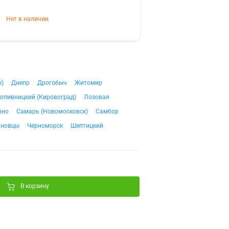
Нет в наличии
к)
Днепр
Дрогобыч
Житомир
опивницкий (Кировоград)
Лозовая
вно
Самарь (Новомосковск)
Самбор
рновцы
Черноморск
Шептицкий
В корзину