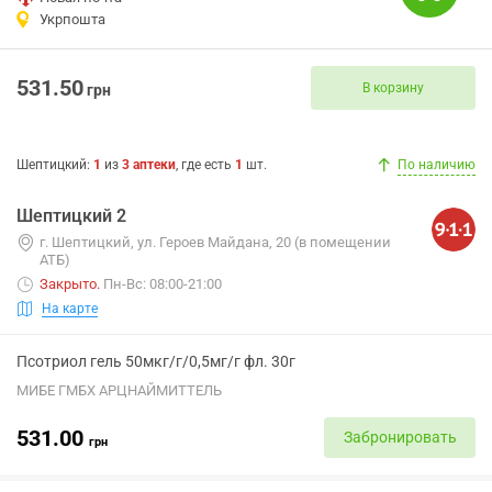
Укрпошта
531.50
В корзину
грн
Шептицкий
:
1
из
3
аптеки
, где есть
1
шт.
По наличию
Шептицкий 2
г. Шептицкий, ул. Героев Майдана, 20 (в помещении
АТБ)
Закрыто
.
Пн-Вс: 08:00-21:00
На карте
Псотриол гель 50мкг/г/0,5мг/г фл. 30г
МИБЕ ГМБХ АРЦНАЙМИТТЕЛЬ
531.00
Забронировать
грн