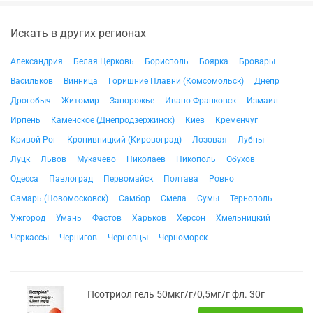
Искать в других регионах
Александрия
Белая Церковь
Борисполь
Боярка
Бровары
Васильков
Винница
Горишние Плавни (Комсомольск)
Днепр
Дрогобыч
Житомир
Запорожье
Ивано-Франковск
Измаил
Ирпень
Каменское (Днепродзержинск)
Киев
Кременчуг
Кривой Рог
Кропивницкий (Кировоград)
Лозовая
Лубны
Луцк
Львов
Мукачево
Николаев
Никополь
Обухов
Одесса
Павлоград
Первомайск
Полтава
Ровно
Самарь (Новомосковск)
Самбор
Смела
Сумы
Тернополь
Ужгород
Умань
Фастов
Харьков
Херсон
Хмельницкий
Черкассы
Чернигов
Черновцы
Черноморск
Псотриол гель 50мкг/г/0,5мг/г фл. 30г