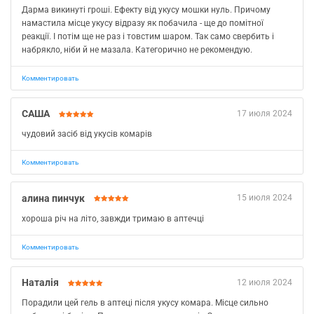
Дарма викинуті гроші. Ефекту від укусу мошки нуль. Причому
намастила місце укусу відразу як побачила - ще до помітної
реакції. І потім ще не раз і товстим шаром. Так само свербить і
набрякло, ніби й не мазала. Категорично не рекомендую.
Комментировать
САША
17 июля 2024
чудовий засіб від укусів комарів
Комментировать
алина пинчук
15 июля 2024
хороша річ на літо, завжди тримаю в аптечці
Комментировать
Наталія
12 июля 2024
Порадили цей гель в аптеці після укусу комара. Місце сильно