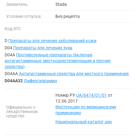
Заявитель:
Stada
Условия отпуска:
Без рецепта
Код АТС
D
Препараты для лечения заболеваний кожи
D04
Препараты для лечения зуда
D04A
Противозудные препараты (включая
антигистаминные, местноанестезирующие и прочие
средства)
D04AA
Антигистаминные средства для местного применения
D04AA32
Дифенгидрамин
Номер РУ
UA/6474/01/01
от
12.06.2017
Инструкция по медицинскому
Официально о
лекарственном
применению
средстве
Национальный каталог цен