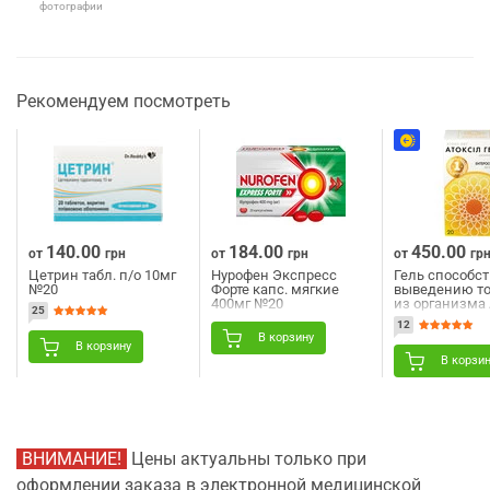
фотографии
Рекомендуем посмотреть
140.00
184.00
450.00
от
грн
от
грн
от
гр
Цетрин табл. п/о 10мг
Нурофен Экспресс
Гель способс
№20
Форте капс. мягкие
выведению т
400мг №20
из организма
25
для внутренн
12
применения в
В корзину
по 20 г 20 шт
В корзину
В корзи
ВНИМАНИЕ!
Цены актуальны только при
оформлении заказа в электронной медицинской