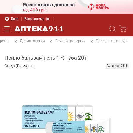
Киев
Ваша аптека
рства
Дерматология
Лечение аллергии
Препараты от зуда
Псило-бальзам гель 1 % туба 20 г
Стада (Германия)
Артикул: 2818