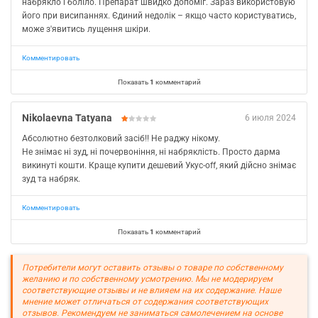
набрякло і боліло. Препарат швидко допоміг. Зараз використовую
його при висипаннях. Єдиний недолік – якщо часто користуватись,
може з'явитись лущення шкіри.
Комментировать
Показать
1
комментарий
Nikolaevna Tatyana
6 июля 2024
Абсолютно безтолковий засіб!! Не раджу нікому.
Не знімає ні зуд, ні почервоніння, ні набряклість. Просто дарма
викинуті кошти. Краще купити дешевий Укус-off, який дійсно знімає
зуд та набряк.
Комментировать
Показать
1
комментарий
Потребители могут оставить отзывы о товаре по собственному
желанию и по собственному усмотрению. Мы не модерируем
соответствующие отзывы и не влияем на их содержание. Наше
мнение может отличаться от содержания соответствующих
отзывов. Рекомендуем не заниматься самолечением на основе