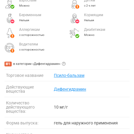
Взрослым
Детям
Можно
с 2-х лет
Беременным
Кормящим
Нельзя
Нельзя
Аллергикам
Диабетикам
с осторожностью
Можно
Водителям
с осторожностью
№1
в категории «Дифенгидрамин»
Торговое название
Псило-бальзам
Действующие
Дифенгидрамин
вещества
Количество
действующего
10 мг/г
вещества:
Форма выпуска:
гель для наружного применения