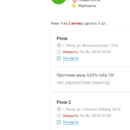
Укрпошта
Рени
:
1
из
2
аптеки
, где есть
1
шт.
Рени
г. Рени, ул. Вознесенская, 177А
Закрыто
.
Пн-Вс: 08:00-20:00
На карте
Протопик мазь 0,03% туба 10г
ЛЕО ЛАБОРАТОРИС ЛИМИТЕД
Рени 2
г. Рени, ул. Степана Чобану, 241А
Закрыто
.
Пн-Вс: 08:00-21:00
На карте