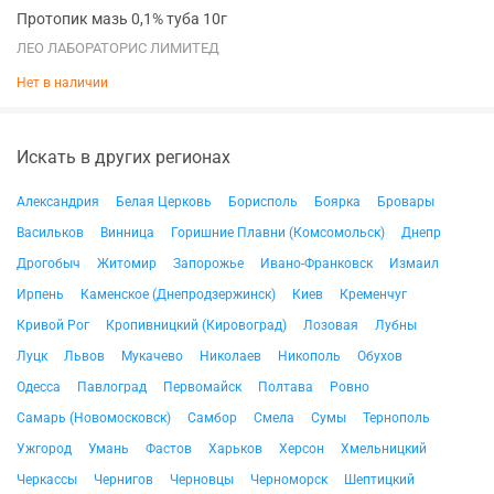
Протопик мазь 0,1% туба 10г
ЛЕО ЛАБОРАТОРИС ЛИМИТЕД
Нет в наличии
Искать в других регионах
Александрия
Белая Церковь
Борисполь
Боярка
Бровары
Васильков
Винница
Горишние Плавни (Комсомольск)
Днепр
Дрогобыч
Житомир
Запорожье
Ивано-Франковск
Измаил
Ирпень
Каменское (Днепродзержинск)
Киев
Кременчуг
Кривой Рог
Кропивницкий (Кировоград)
Лозовая
Лубны
Луцк
Львов
Мукачево
Николаев
Никополь
Обухов
Одесса
Павлоград
Первомайск
Полтава
Ровно
Самарь (Новомосковск)
Самбор
Смела
Сумы
Тернополь
Ужгород
Умань
Фастов
Харьков
Херсон
Хмельницкий
Черкассы
Чернигов
Черновцы
Черноморск
Шептицкий