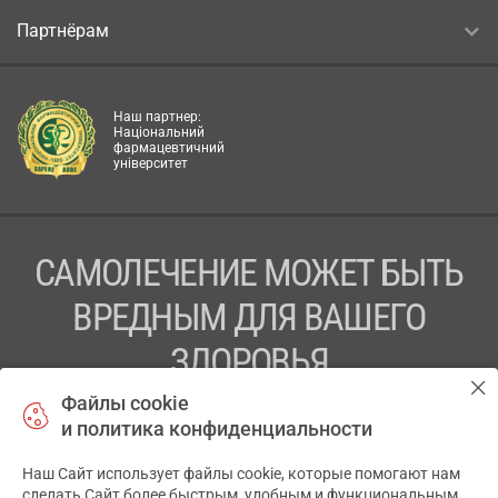
Партнёрам
Наш партнер:
Національний
фармацевтичний
університет
САМОЛЕЧЕНИЕ МОЖЕТ БЫТЬ
ВРЕДНЫМ ДЛЯ ВАШЕГО
ЗДОРОВЬЯ
Файлы cookie
ПЕРЕД ПРИМЕНЕНИЕМ ПРЕПАРАТА
и политика конфиденциальности
ПРОКОНСУЛЬТИРУЙТЕСЬ С ВРАЧОМ
Наш Сайт использует файлы cookie, которые помогают нам
✕
ТОВ «АПТЕКА 911.ЮА» Код ЄДРПОУ 43631965.
сделать Сайт более быстрым, удобным и функциональным.