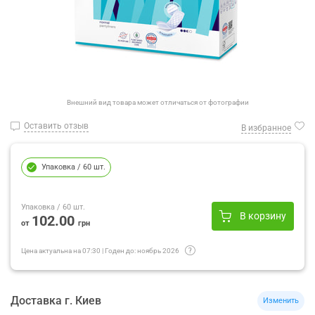
Внешний вид товара может отличаться от фотографии
Оставить отзыв
В избранное
Упаковка
/ 60 шт.
Упаковка
/ 60 шт.
В корзину
102.00
от
грн
Цена актуальна на
07:30
|
Годен до:
ноябрь 2026
Доставка
г.
Киев
Изменить