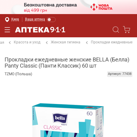
Киев
Ваша аптека
Красота и уход
Женская гигиена
Прокладки ежедневные
ная
Прокладки ежедневные женские BELLA (Белла)
Panty Classic (Панти Классик) 60 шт
TZMO (Польша)
Артикул: 77438