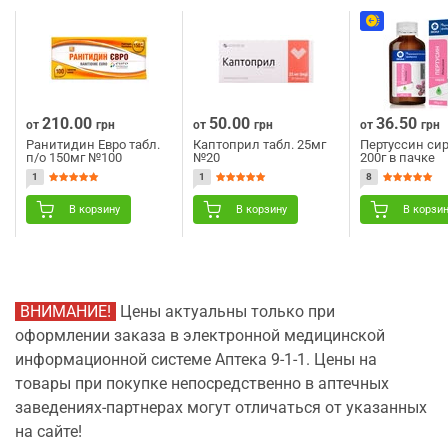
210.00
50.00
36.50
от
грн
от
грн
от
грн
Ранитидин Евро табл.
Каптоприл табл. 25мг
Пертуссин сир
п/о 150мг №100
№20
200г в пачке
1
1
8
В корзину
В корзину
В корзи
ВНИМАНИЕ!
Цены актуальны только при
оформлении заказа в электронной медицинской
информационной системе Аптека 9-1-1. Цены на
товары при покупке непосредственно в аптечных
заведениях-партнерах могут отличаться от указанных
на сайте!