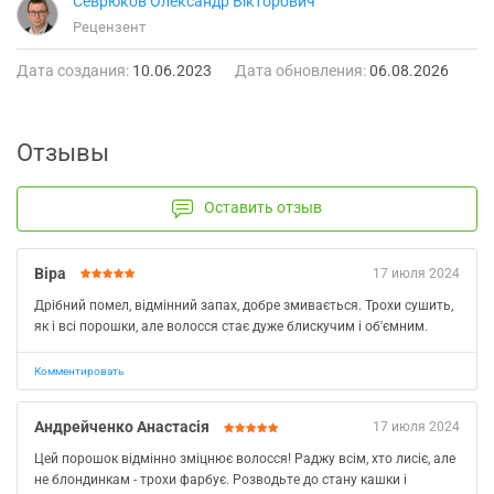
Севрюков Олександр Вікторович
Рецензент
Дата создания:
10.06.2023
Дата обновления:
06.08.2026
Отзывы
Оставить отзыв
Віра
17 июля 2024
Дрібний помел, відмінний запах, добре змивається. Трохи сушить,
як і всі порошки, але волосся стає дуже блискучим і об'ємним.
Комментировать
Андрейченко Анастасія
17 июля 2024
Цей порошок відмінно зміцнює волосся! Раджу всім, хто лисіє, але
не блондинкам - трохи фарбує. Розводьте до стану кашки і