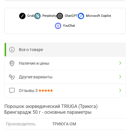
Grok
Perplexity
ChatGPT
Microsoft Copilot
YouChat
Все о товаре
Наличие и цены
Другие варианты
Отзывы
3
Порошок аюрведический TRIUGA (Триюга)
Брингарадж 50 г - основные параметры
Производитель:
ТРИЮГА-ОМ