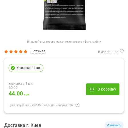
Внешний вид товара может отличаться от фотографии
3 отзыва
В избранное
Упаковка
/ 1 шт.
Упаковка
/ 1 шт.
60.00
В корзину
44.00
грн
Цена актуальна на
02:45
|
Годен до:
ноябрь 2026
Доставка
г.
Киев
Изменить