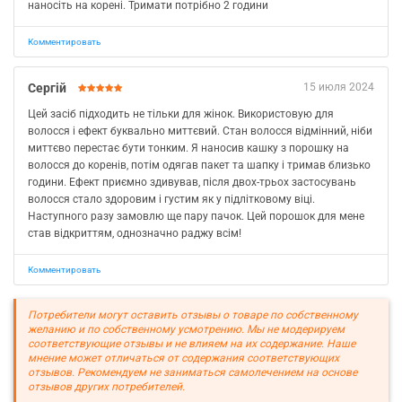
наносіть на корені. Тримати потрібно 2 години
Комментировать
Сергій
15 июля 2024
Цей засіб підходить не тільки для жінок. Використовую для
волосся і ефект буквально миттєвий. Стан волосся відмінний, ніби
миттєво перестає бути тонким. Я наносив кашку з порошку на
волосся до коренів, потім одягав пакет та шапку і тримав близько
години. Ефект приємно здивував, після двох-трьох застосувань
волосся стало здоровим і густим як у підлітковому віці.
Наступного разу замовлю ще пару пачок. Цей порошок для мене
став відкриттям, однозначно раджу всім!
Комментировать
Потребители могут оставить отзывы о товаре по собственному
желанию и по собственному усмотрению. Мы не модерируем
соответствующие отзывы и не влияем на их содержание. Наше
мнение может отличаться от содержания соответствующих
отзывов. Рекомендуем не заниматься самолечением на основе
отзывов других потребителей.