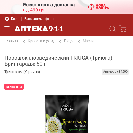
Киев
Ваша аптека
Красота и уход
Лицо
Маски
Главная
Порошок аюрведический TRIUGA (Триюга)
Брингарадж 50 г
Триюга-ом (Украина)
Артикул: 684290
Краща ціна