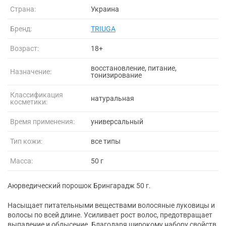
Страна:
Украина
Бренд:
TRIUGA
Возраст:
18+
восстановление, питание,
Назначение:
тонизирование
Классификация
натуральная
косметики:
Время применения:
универсальный
Тип кожи:
все типы
Масса:
50 г
Аюрведический порошок Брингарадж 50 г.
Насыщает питательными веществами волосяные луковицы и
волосы по всей длине. Усиливает рост волос, предотвращает
выпадение и облысение. Благодаря широкому набору свойств