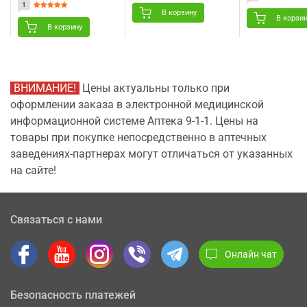
медицинский
1
нестерильный размер
В корзину
длина 500 см (5
В корзи
метров) х ширина 90
В корзину
см 1 шт
ВНИМАНИЕ!
Цены актуальны только при
оформлении заказа в электронной медицинской
информационной системе Аптека 9-1-1. Цены на
товары при покупке непосредственно в аптечных
заведениях-партнерах могут отличаться от указанных
на сайте!
Связаться с нами
Онлайн чат
Безопасность платежей