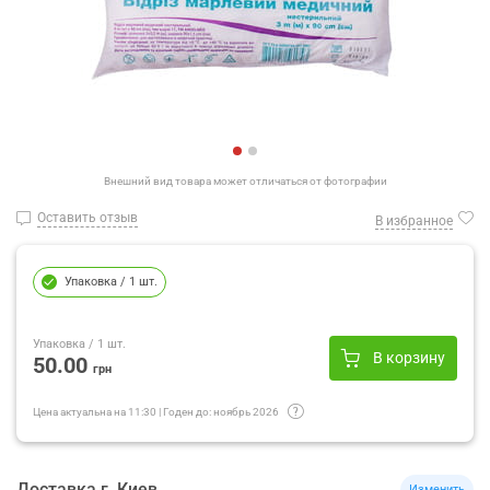
Внешний вид товара может отличаться от фотографии
Оставить отзыв
В избранное
Упаковка
/ 1 шт.
Упаковка
/ 1 шт.
В корзину
50.00
грн
Цена актуальна на
11:30
|
Годен до:
ноябрь 2026
Доставка
г.
Киев
Изменить