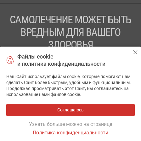
САМОЛЕЧЕНИЕ МОЖЕТ БЫТЬ
ВРЕДНЫМ ДЛЯ ВАШЕГО
ЗДОРОВЬЯ
Файлы cookie
ПЕРЕД ПРИМЕНЕНИЕМ ПРЕПАРАТА
и политика конфиденциальности
ПРОКОНСУЛЬТИРУЙТЕСЬ С ВРАЧОМ
Наш Сайт использует файлы cookie, которые помогают нам
✕
ТОВ «АПТЕКА 911.ЮА» Код ЄДРПОУ 43631965.
сделать Сайт более быстрым, удобным и функциональным.
Продолжая просматривать этот Сайт, Вы соглашаетесь на
Отказ от ответственности
использование нами файлов cookie.
© 2014-2026. Медицинская информационная система
АПТЕКА911.ЮА
Соглашаюсь
Разработка и поддержка сайта -
wu.ua
Узнать больше можно на странице
Политика конфиденциальности
ОСНОВНОЕ
ГДЕ ЕСТЬ
ДРУГИЕ ВАРИАНТЫ
ОТЗЫВЫ