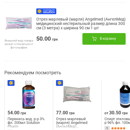
Отрез марлевый (марля) Angelmed (АнгелМед)
медицинский нестерильный размер длина 300
см (3 метра) х ширина 90 см 1 шт
50.00
В корзину
грн
Внешний вид товара
может отличаться от
фотографии
Рекомендуем посмотреть
54.00
77.00
30.50
грн
грн
от
грн
Перекись вод. р-р 3%
Отрез марлевый
Спирт этиловы
фл. 200мл Solution
(марля) Angelmed
р 96% фл. 100
Pharm
(АнгелМед)
1