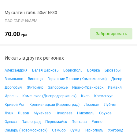
Мукалтин табл. 50мг №30
ПАО ГАЛИЧФАРМ
70.00
Забронировать
грн
Искать в других регионах
Александрия
Белая Церковь
Борисполь
Боярка
Бровары
Васильков
Винница
Горишние Плавни (Комсомольск)
Днепр
Дрогобыч
Житомир
Запорожье
Ивано-Франковск
Измаил
Ирпень
Каменское (Днепродзержинск)
Киев
Кременчуг
Кривой Рог
Кропивницкий (Кировоград)
Лозовая
Лубны
Луцк
Львов
Мукачево
Николаев
Никополь
Обухов
Одесса
Павлоград
Первомайск
Полтава
Ровно
Самарь (Новомосковск)
Самбор
Сумы
Тернополь
Ужгород