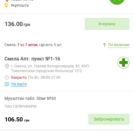
Укрпошта
136.00
В корзину
грн
Смела
:
7
из
7
аптек
, где есть
1
шт.
По наличию
Смела Апт. пункт №1-16
г. Смела, ул. Героев Холодноярцев, 82, КНП
"Смелянская городская больница" СГС
Закрыто
.
Пн-Вс: 08:00-21:00
На карте
Мукалтин табл. 50мг №30
ПАО ГАЛИЧФАРМ
106.50
Забронировать
грн