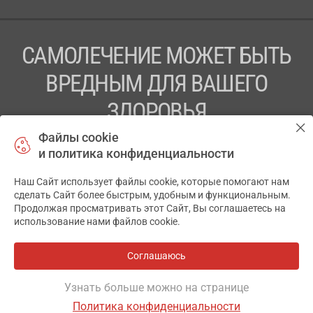
САМОЛЕЧЕНИЕ МОЖЕТ БЫТЬ
ВРЕДНЫМ ДЛЯ ВАШЕГО
ЗДОРОВЬЯ
Файлы cookie
ПЕРЕД ПРИМЕНЕНИЕМ ПРЕПАРАТА
и политика конфиденциальности
ПРОКОНСУЛЬТИРУЙТЕСЬ С ВРАЧОМ
Наш Сайт использует файлы cookie, которые помогают нам
✕
ТОВ «АПТЕКА 911.ЮА» Код ЄДРПОУ 43631965.
сделать Сайт более быстрым, удобным и функциональным.
Продолжая просматривать этот Сайт, Вы соглашаетесь на
Отказ от ответственности
использование нами файлов cookie.
© 2014-2026. Медицинская информационная система
АПТЕКА911.ЮА
Соглашаюсь
Все аптеки
на карте
Разработка и поддержка сайта -
wu.ua
Узнать больше можно на странице
Политика конфиденциальности