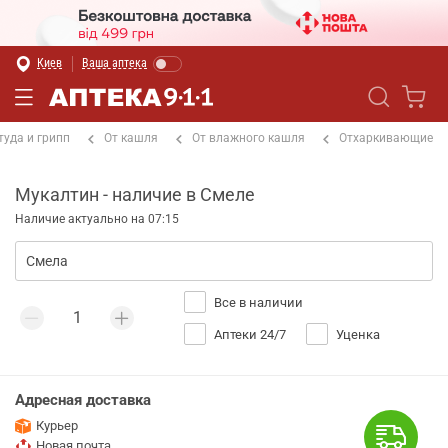
Киев
Ваша аптека
туда и грипп
От кашля
От влажного кашля
Отхаркивающие
Мукалтин - наличие в Смеле
Наличие актуально на 07:15
Все в наличии
Аптеки 24/7
Уценка
Адресная доставка
Курьер
Новая почта