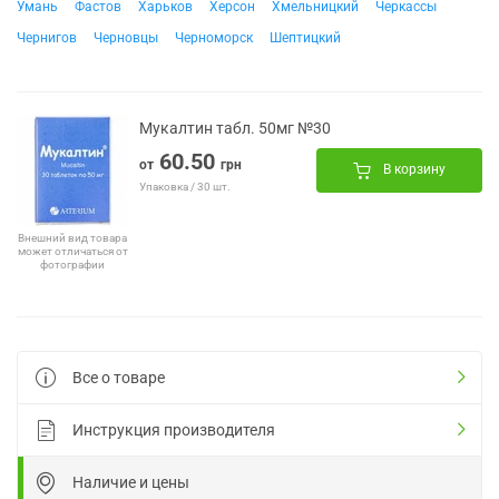
Умань
Фастов
Харьков
Херсон
Хмельницкий
Черкассы
Чернигов
Черновцы
Черноморск
Шептицкий
Мукалтин табл. 50мг №30
60.50
от
грн
В корзину
Упаковка / 30 шт.
Внешний вид товара
может отличаться от
фотографии
Все о товаре
Инструкция производителя
Наличие и цены