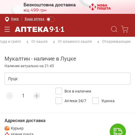
Киев
Ваша аптека
туда и грипп
От кашля
От влажного кашля
Отхаркивающие
Мукалтин - наличие в Луцке
Наличие актуально на 21:45
Все в наличии
Аптеки 24/7
Уценка
Адресная доставка
Курьер
Новая почта