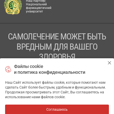
Наш партнер:
Національний
фармацевтичний
університет
САМОЛЕЧЕНИЕ МОЖЕТ БЫТЬ
ВРЕДНЫМ ДЛЯ ВАШЕГО
ЗДОРОВЬЯ
Файлы cookie
ПЕРЕД ПРИМЕНЕНИЕМ ПРЕПАРАТА
и политика конфиденциальности
ПРОКОНСУЛЬТИРУЙТЕСЬ С ВРАЧОМ
Наш Сайт использует файлы cookie, которые помогают нам
✕
ТОВ «АПТЕКА 911.ЮА» Код ЄДРПОУ 43631965.
сделать Сайт более быстрым, удобным и функциональным.
Продолжая просматривать этот Сайт, Вы соглашаетесь на
Отказ от ответственности
использование нами файлов cookie.
© 2014-2026. Медицинская информационная система
АПТЕКА911.ЮА
Соглашаюсь
Все аптеки
на карте