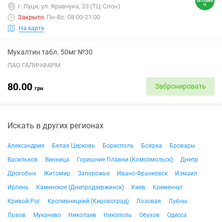
г. Луцк, ул. Кравчука, 23 (ТЦ Слон)
Закрыто
.
Пн-Вс: 08:00-21:00
На карте
Мукалтин табл. 50мг №30
ПАО ГАЛИЧФАРМ
80.00
Забронировать
грн
Искать в других регионах
Александрия
Белая Церковь
Борисполь
Боярка
Бровары
Васильков
Винница
Горишние Плавни (Комсомольск)
Днепр
Дрогобыч
Житомир
Запорожье
Ивано-Франковск
Измаил
Ирпень
Каменское (Днепродзержинск)
Киев
Кременчуг
Кривой Рог
Кропивницкий (Кировоград)
Лозовая
Лубны
Львов
Мукачево
Николаев
Никополь
Обухов
Одесса