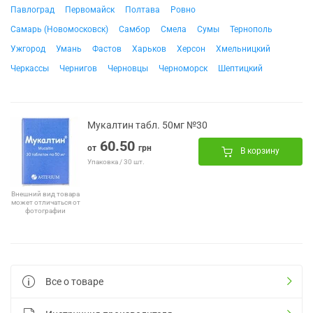
Павлоград
Первомайск
Полтава
Ровно
Самарь (Новомосковск)
Самбор
Смела
Сумы
Тернополь
Ужгород
Умань
Фастов
Харьков
Херсон
Хмельницкий
Черкассы
Чернигов
Черновцы
Черноморск
Шептицкий
Мукалтин табл. 50мг №30
60.50
от
грн
В корзину
Упаковка / 30 шт.
Внешний вид товара
может отличаться от
фотографии
Все о товаре