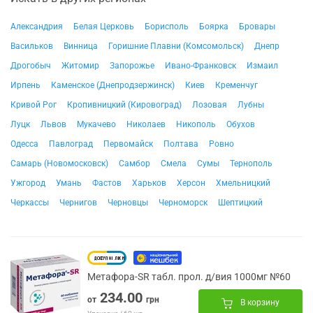
Александрия
Белая Церковь
Борисполь
Боярка
Бровары
Васильков
Винница
Горишние Плавни (Комсомольск)
Днепр
Дрогобыч
Житомир
Запорожье
Ивано-Франковск
Измаил
Ирпень
Каменское (Днепродзержинск)
Киев
Кременчуг
Кривой Рог
Кропивницкий (Кировоград)
Лозовая
Лубны
Луцк
Львов
Мукачево
Николаев
Никополь
Обухов
Одесса
Павлоград
Первомайск
Полтава
Ровно
Самарь (Новомосковск)
Самбор
Смела
Сумы
Тернополь
Ужгород
Умань
Фастов
Харьков
Херсон
Хмельницкий
Черкассы
Чернигов
Черновцы
Черноморск
Шептицкий
Метафора-SR табл. прол. д/вия 1000мг №60
234.00
от
грн
В корзину