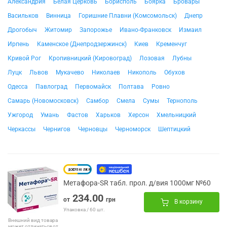
Александрия
Белая Церковь
Борисполь
Боярка
Бровары
Васильков
Винница
Горишние Плавни (Комсомольск)
Днепр
Дрогобыч
Житомир
Запорожье
Ивано-Франковск
Измаил
Ирпень
Каменское (Днепродзержинск)
Киев
Кременчуг
Кривой Рог
Кропивницкий (Кировоград)
Лозовая
Лубны
Луцк
Львов
Мукачево
Николаев
Никополь
Обухов
Одесса
Павлоград
Первомайск
Полтава
Ровно
Самарь (Новомосковск)
Самбор
Смела
Сумы
Тернополь
Ужгород
Умань
Фастов
Харьков
Херсон
Хмельницкий
Черкассы
Чернигов
Черновцы
Черноморск
Шептицкий
Метафора-SR табл. прол. д/вия 1000мг №60
234.00
от
грн
В корзину
Упаковка / 60 шт.
Внешний вид товара
может отличаться от