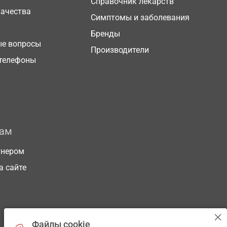
Справочник лекарств
качества
Симптомы и заболевания
Бренды
ые вопросы
Производители
телефоны
рам
тнером
а сайте
Файлы cookie