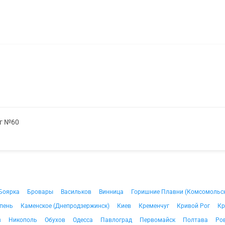
мг №60
Боярка
Бровары
Васильков
Винница
Горишние Плавни (Комсомольс
пень
Каменское (Днепродзержинск)
Киев
Кременчуг
Кривой Рог
Кр
в
Никополь
Обухов
Одесса
Павлоград
Первомайск
Полтава
Ро