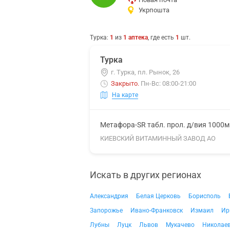
Укрпошта
Турка
:
1
из
1
аптека
, где есть
1
шт.
Турка
г. Турка, пл. Рынок, 26
Закрыто
.
Пн-Вс: 08:00-21:00
На карте
Метафора-SR табл. прол. д/вия 1000
КИЕВСКИЙ ВИТАМИННЫЙ ЗАВОД АО
Искать в других регионах
Александрия
Белая Церковь
Борисполь
Запорожье
Ивано-Франковск
Измаил
Ир
Лубны
Луцк
Львов
Мукачево
Николае