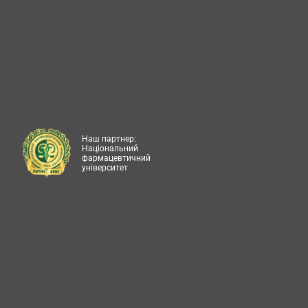
Наш партнер:
Національний
фармацевтичний
університет