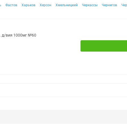
ь
Фастов
Харьков
Херсон
Хмельницкий
Черкассы
Чернигов
Че
. д/вия 1000мг №60