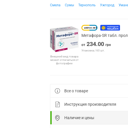
Смела
Сумы
Тернополь
Ужгород
Уман
Метафора-SR табл. прол
234.00
от
грн
Упаковка / 60 шт.
Внешний вид товара
может отличаться от
фотографии
Все о товаре
Инструкция производителя
Наличие и цены