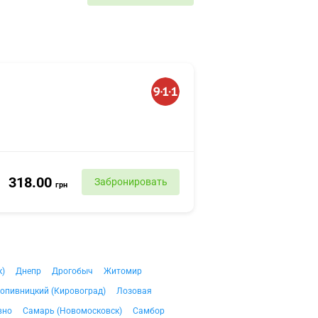
318.00
Забронировать
грн
к)
Днепр
Дрогобыч
Житомир
опивницкий (Кировоград)
Лозовая
вно
Самарь (Новомосковск)
Самбор