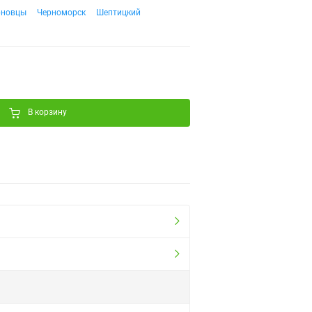
рновцы
Черноморск
Шептицкий
В корзину