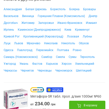
Александрия
Белая Церковь
Борисполь
Боярка
Бровары
Васильков
Винница
Горишние Плавни (Комсомольск)
Днепр
Дрогобыч
Житомир
Запорожье
Ивано-Франковск
Измаил
Ирпень
Каменское (Днепродзержинск)
Киев
Кременчуг
Кривой Рог
Кропивницкий (Кировоград)
Лозовая
Лубны
Луцк
Львов
Мукачево
Николаев
Никополь
Обухов
Одесса
Павлоград
Первомайск
Полтава
Ровно
Самарь (Новомосковск)
Самбор
Смела
Сумы
Тернополь
Ужгород
Умань
Фастов
Харьков
Херсон
Хмельницкий
Черкассы
Чернигов
Черновцы
Черноморск
Шептицкий
Метафора-SR табл. прол. д/вия 1000мг №60
234.00
от
грн
В корзину