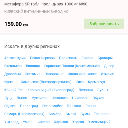
Метафора-SR табл. прол. д/вия 1000мг №60
КИЕВСКИЙ ВИТАМИННЫЙ ЗАВОД АО
159.00
Забронировать
грн
Искать в других регионах
Александрия
Белая Церковь
Борисполь
Боярка
Бровары
Васильков
Винница
Горишние Плавни (Комсомольск)
Днепр
Дрогобыч
Житомир
Запорожье
Ивано-Франковск
Измаил
Ирпень
Каменское (Днепродзержинск)
Киев
Кременчуг
Кривой Рог
Кропивницкий (Кировоград)
Лозовая
Лубны
Луцк
Львов
Мукачево
Николаев
Никополь
Обухов
Одесса
Павлоград
Первомайск
Полтава
Ровно
Самарь (Новомосковск)
Самбор
Смела
Сумы
Тернополь
Ужгород
Умань
Фастов
Харьков
Херсон
Хмельницкий