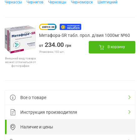
Черкассы
Чернигов
Черновцы
Черноморск
Шептицкий
Метафора-SR табл. прол. д/вия 1000мг №60
234.00
от
грн
В корзину
Упаковка / 60 шт.
Внешний вид товара
может отличаться от
фотографии
Все о товаре
Инструкция производителя
Наличие и цены