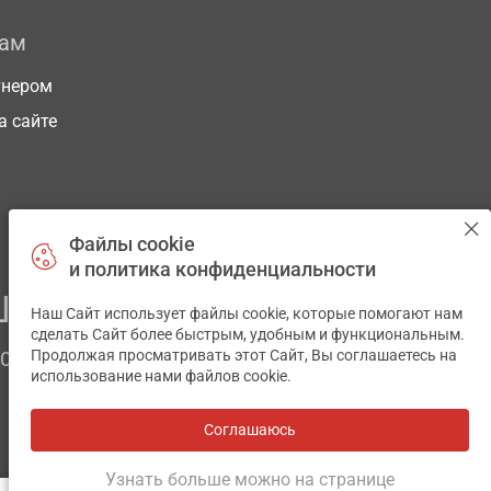
рам
тнером
а сайте
Файлы cookie
и политика конфиденциальности
ЕГО ЗДОРОВЬЯ
Наш Сайт использует файлы cookie, которые помогают нам
✕
сделать Сайт более быстрым, удобным и функциональным.
Продолжая просматривать этот Сайт, Вы соглашаетесь на
ЧОМ
использование нами файлов cookie.
Соглашаюсь
Все аптеки
на карте
Разработка и поддержка сайта -
wu.ua
Узнать больше можно на странице