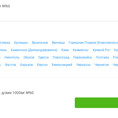
мг №60
Боярка
Бровары
Васильков
Винница
Горишние Плавни (Комсомольс
пень
Каменское (Днепродзержинск)
Киев
Кременчуг
Кривой Рог
Кр
в
Никополь
Обухов
Одесса
Павлоград
Первомайск
Полтава
Ро
ь
Фастов
Харьков
Херсон
Хмельницкий
Черкассы
Чернигов
Че
. д/вия 1000мг №60