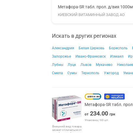
Метафора-SR табл. прол. д/вия 1000
КИЕВСКИЙ ВИТАМИННЫЙ ЗАВОД АО
Искать в других регионах
Александрия
Белая Церковь
Борисполь
Запорожье
Ивано-Франковск
Измаил
Ир
Лубны
Луцк
Львов
Мукачево
Николае
Смела
Сумы
Тернополь
Ужгород
Уман
Метафора-SR табл. прол
234.00
от
грн
Упаковка / 60 шт.
Внешний вид товара
может отличаться от