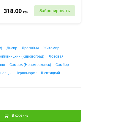
318.00
Забронировать
грн
к)
Днепр
Дрогобыч
Житомир
опивницкий (Кировоград)
Лозовая
вно
Самарь (Новомосковск)
Самбор
рновцы
Черноморск
Шептицкий
В корзину