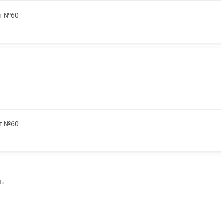
мг №60
мг №60
2Б