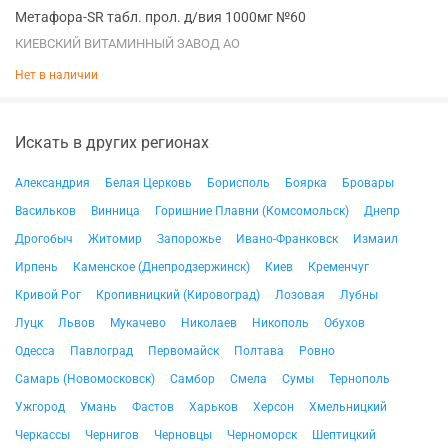
Метафора-SR табл. прол. д/вия 1000мг №60
КИЕВСКИЙ ВИТАМИННЫЙ ЗАВОД АО
Нет в наличии
Искать в других регионах
Александрия
Белая Церковь
Борисполь
Боярка
Бровары
Васильков
Винница
Горишние Плавни (Комсомольск)
Днепр
Дрогобыч
Житомир
Запорожье
Ивано-Франковск
Измаил
Ирпень
Каменское (Днепродзержинск)
Киев
Кременчуг
Кривой Рог
Кропивницкий (Кировоград)
Лозовая
Лубны
Луцк
Львов
Мукачево
Николаев
Никополь
Обухов
Одесса
Павлоград
Первомайск
Полтава
Ровно
Самарь (Новомосковск)
Самбор
Смела
Сумы
Тернополь
Ужгород
Умань
Фастов
Харьков
Херсон
Хмельницкий
Черкассы
Чернигов
Черновцы
Черноморск
Шептицкий