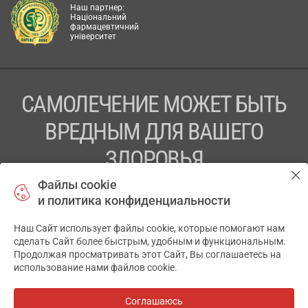
Наш партнер:
Національний
фармацевтичний
університет
САМОЛЕЧЕНИЕ МОЖЕТ БЫТЬ
ВРЕДНЫМ ДЛЯ ВАШЕГО
ЗДОРОВЬЯ
Файлы cookie
ПЕРЕД ПРИМЕНЕНИЕМ ПРЕПАРАТА
и политика конфиденциальности
ПРОКОНСУЛЬТИРУЙТЕСЬ С ВРАЧОМ
Наш Сайт использует файлы cookie, которые помогают нам
✕
ТОВ «АПТЕКА 911.ЮА» Код ЄДРПОУ 43631965.
сделать Сайт более быстрым, удобным и функциональным.
Продолжая просматривать этот Сайт, Вы соглашаетесь на
Отказ от ответственности
использование нами файлов cookie.
© 2014-2026. Медицинская информационная система
АПТЕКА911.ЮА
Соглашаюсь
Все аптеки