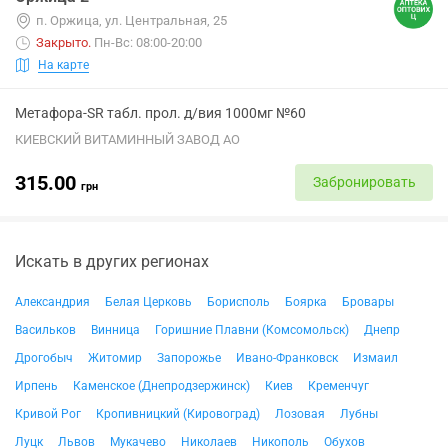
п. Оржица, ул. Центральная, 25
Закрыто
.
Пн-Вс: 08:00-20:00
На карте
Метафора-SR табл. прол. д/вия 1000мг №60
КИЕВСКИЙ ВИТАМИННЫЙ ЗАВОД АО
315.00
Забронировать
грн
Искать в других регионах
Александрия
Белая Церковь
Борисполь
Боярка
Бровары
Васильков
Винница
Горишние Плавни (Комсомольск)
Днепр
Дрогобыч
Житомир
Запорожье
Ивано-Франковск
Измаил
Ирпень
Каменское (Днепродзержинск)
Киев
Кременчуг
Кривой Рог
Кропивницкий (Кировоград)
Лозовая
Лубны
Луцк
Львов
Мукачево
Николаев
Никополь
Обухов