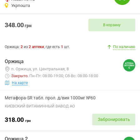
Укрпошта
348.00
В корзину
грн
Оржица
:
2
из
2
аптеки
, где есть
1
шт.
По наличию
Оржица
п. Оржица, ул. Центральная, 8
Закрыто
.
Пн-Пт: 08:00-19:00; Сб-Вс: 08:00-18:00
На карте
Метафора-SR табл. прол. д/вия 1000мг №60
КИЕВСКИЙ ВИТАМИННЫЙ ЗАВОД АО
318.00
Забронировать
грн
Оржица 2