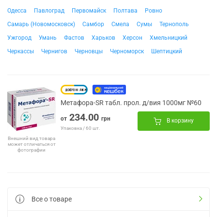
Одесса
Павлоград
Первомайск
Полтава
Ровно
Самарь (Новомосковск)
Самбор
Смела
Сумы
Тернополь
Ужгород
Умань
Фастов
Харьков
Херсон
Хмельницкий
Черкассы
Чернигов
Черновцы
Черноморск
Шептицкий
Метафора-SR табл. прол. д/вия 1000мг №60
234.00
от
грн
В корзину
Упаковка / 60 шт.
Внешний вид товара
может отличаться от
фотографии
Все о товаре