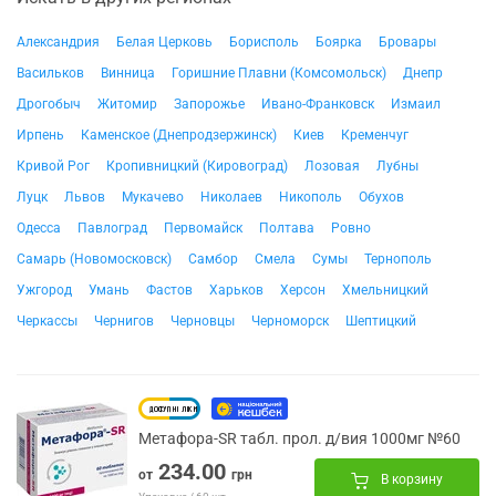
Александрия
Белая Церковь
Борисполь
Боярка
Бровары
Васильков
Винница
Горишние Плавни (Комсомольск)
Днепр
Дрогобыч
Житомир
Запорожье
Ивано-Франковск
Измаил
Ирпень
Каменское (Днепродзержинск)
Киев
Кременчуг
Кривой Рог
Кропивницкий (Кировоград)
Лозовая
Лубны
Луцк
Львов
Мукачево
Николаев
Никополь
Обухов
Одесса
Павлоград
Первомайск
Полтава
Ровно
Самарь (Новомосковск)
Самбор
Смела
Сумы
Тернополь
Ужгород
Умань
Фастов
Харьков
Херсон
Хмельницкий
Черкассы
Чернигов
Черновцы
Черноморск
Шептицкий
Метафора-SR табл. прол. д/вия 1000мг №60
234.00
от
грн
В корзину