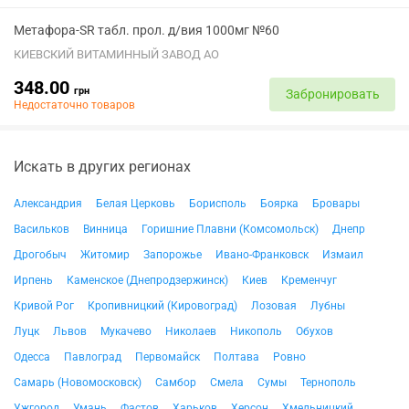
Метафора-SR табл. прол. д/вия 1000мг №60
КИЕВСКИЙ ВИТАМИННЫЙ ЗАВОД АО
348.00
грн
Забронировать
Недостаточно товаров
Искать в других регионах
Александрия
Белая Церковь
Борисполь
Боярка
Бровары
Васильков
Винница
Горишние Плавни (Комсомольск)
Днепр
Дрогобыч
Житомир
Запорожье
Ивано-Франковск
Измаил
Ирпень
Каменское (Днепродзержинск)
Киев
Кременчуг
Кривой Рог
Кропивницкий (Кировоград)
Лозовая
Лубны
Луцк
Львов
Мукачево
Николаев
Никополь
Обухов
Одесса
Павлоград
Первомайск
Полтава
Ровно
Самарь (Новомосковск)
Самбор
Смела
Сумы
Тернополь
Ужгород
Умань
Фастов
Харьков
Херсон
Хмельницкий