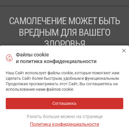
САМОЛЕЧЕНИЕ МОЖЕТ БЫТЬ
ВРЕДНЫМ ДЛЯ ВАШЕГО
ЗДОРОВЬЯ
Файлы cookie
ПЕРЕД ПРИМЕНЕНИЕМ ПРЕПАРАТА
и политика конфиденциальности
ПРОКОНСУЛЬТИРУЙТЕСЬ С ВРАЧОМ
Наш Сайт использует файлы cookie, которые помогают нам
✕
ТОВ «АПТЕКА 911.ЮА» Код ЄДРПОУ 43631965.
сделать Сайт более быстрым, удобным и функциональным.
Продолжая просматривать этот Сайт, Вы соглашаетесь на
Отказ от ответственности
использование нами файлов cookie.
© 2014-2026. Медицинская информационная система
АПТЕКА911.ЮА
Соглашаюсь
Все аптеки
на карте
Разработка и поддержка сайта -
wu.ua
Узнать больше можно на странице
Политика конфиденциальности
ОСНОВНОЕ
ИНСТРУКЦИЯ
ГДЕ ЕСТЬ
АНАЛОГИ
ОТЗЫВЫ