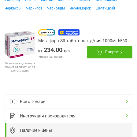
Черкассы
Чернигов
Черновцы
Черноморск
Шептицкий
Метафора-SR табл. прол. д/вия 1000мг №60
234.00
от
грн
В корзину
Упаковка / 60 шт.
Внешний вид товара
может отличаться от
фотографии
Все о товаре
Инструкция производителя
Наличие и цены