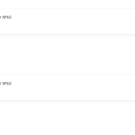
мг №60
мг №60