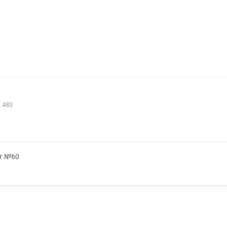
. 483
мг №60