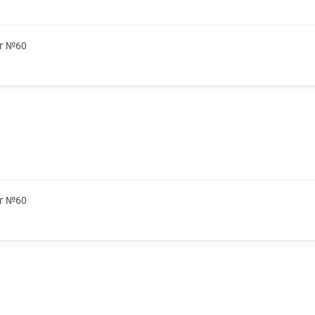
мг №60
мг №60