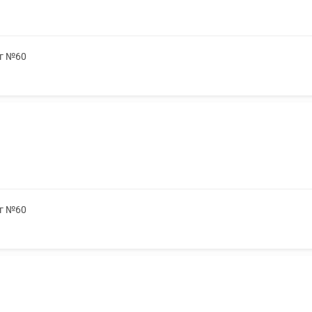
мг №60
мг №60