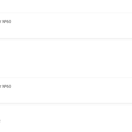
мг №60
мг №60
2