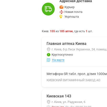
Адресная доставка
Курьер
Новая почта
Укрпошта
Киев
:
155
из
185
аптек
, где есть
1
шт.
Главная аптека Киева
г. Киев, б-р Леси Украинки, 24, помещ
Круглосуточно
На карте
Метафора-SR табл. прол. д/вия 1000
КИЕВСКИЙ ВИТАМИННЫЙ ЗАВОД АО
Киевская 143
г. Киев, ул. Радужная, 6