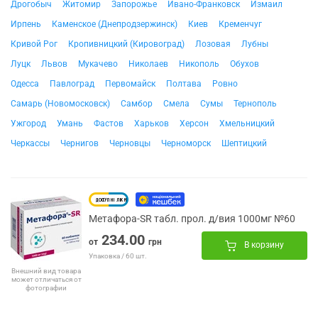
Дрогобыч
Житомир
Запорожье
Ивано-Франковск
Измаил
Ирпень
Каменское (Днепродзержинск)
Киев
Кременчуг
Кривой Рог
Кропивницкий (Кировоград)
Лозовая
Лубны
Луцк
Львов
Мукачево
Николаев
Никополь
Обухов
Одесса
Павлоград
Первомайск
Полтава
Ровно
Самарь (Новомосковск)
Самбор
Смела
Сумы
Тернополь
Ужгород
Умань
Фастов
Харьков
Херсон
Хмельницкий
Черкассы
Чернигов
Черновцы
Черноморск
Шептицкий
Метафора-SR табл. прол. д/вия 1000мг №60
234.00
от
грн
В корзину
Упаковка / 60 шт.
Внешний вид товара
может отличаться от
фотографии