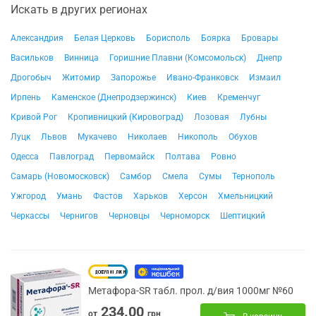
Искать в других регионах
Александрия
Белая Церковь
Борисполь
Боярка
Бровары
Васильков
Винница
Горишние Плавни (Комсомольск)
Днепр
Дрогобыч
Житомир
Запорожье
Ивано-Франковск
Измаил
Ирпень
Каменское (Днепродзержинск)
Киев
Кременчуг
Кривой Рог
Кропивницкий (Кировоград)
Лозовая
Лубны
Луцк
Львов
Мукачево
Николаев
Никополь
Обухов
Одесса
Павлоград
Первомайск
Полтава
Ровно
Самарь (Новомосковск)
Самбор
Смела
Сумы
Тернополь
Ужгород
Умань
Фастов
Харьков
Херсон
Хмельницкий
Черкассы
Чернигов
Черновцы
Черноморск
Шептицкий
Метафора-SR табл. прол. д/вия 1000мг №60
234.00
от
грн