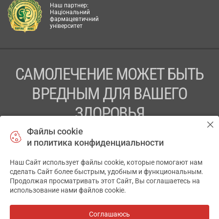
Наш партнер:
Національний
фармацевтичний
університет
САМОЛЕЧЕНИЕ МОЖЕТ БЫТЬ
ВРЕДНЫМ ДЛЯ ВАШЕГО
ЗДОРОВЬЯ
Файлы cookie
ПЕРЕД ПРИМЕНЕНИЕМ ПРЕПАРАТА
и политика конфиденциальности
ПРОКОНСУЛЬТИРУЙТЕСЬ С ВРАЧОМ
Наш Сайт использует файлы cookie, которые помогают нам
✕
ТОВ «АПТЕКА 911.ЮА» Код ЄДРПОУ 43631965.
сделать Сайт более быстрым, удобным и функциональным.
Продолжая просматривать этот Сайт, Вы соглашаетесь на
Отказ от ответственности
использование нами файлов cookie.
© 2014-2026. Медицинская информационная система
АПТЕКА911.ЮА
Соглашаюсь
Все аптеки