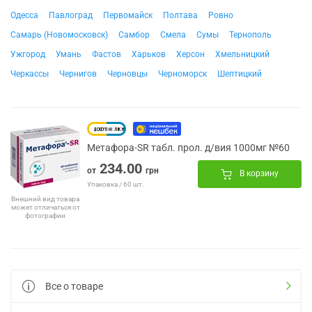
Одесса
Павлоград
Первомайск
Полтава
Ровно
Самарь (Новомосковск)
Самбор
Смела
Сумы
Тернополь
Ужгород
Умань
Фастов
Харьков
Херсон
Хмельницкий
Черкассы
Чернигов
Черновцы
Черноморск
Шептицкий
Метафора-SR табл. прол. д/вия 1000мг №60
234.00
от
грн
В корзину
Упаковка / 60 шт.
Внешний вид товара
может отличаться от
фотографии
Все о товаре