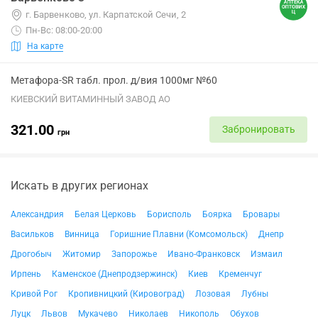
г. Барвенково, ул. Карпатской Сечи, 2
Пн-Вс: 08:00-20:00
На карте
Метафора-SR табл. прол. д/вия 1000мг №60
КИЕВСКИЙ ВИТАМИННЫЙ ЗАВОД АО
321.00
Забронировать
грн
Искать в других регионах
Александрия
Белая Церковь
Борисполь
Боярка
Бровары
Васильков
Винница
Горишние Плавни (Комсомольск)
Днепр
Дрогобыч
Житомир
Запорожье
Ивано-Франковск
Измаил
Ирпень
Каменское (Днепродзержинск)
Киев
Кременчуг
Кривой Рог
Кропивницкий (Кировоград)
Лозовая
Лубны
Луцк
Львов
Мукачево
Николаев
Никополь
Обухов