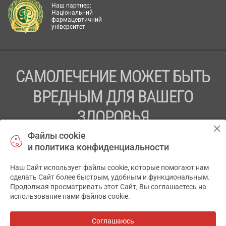
Наш партнер:
Національний
фармацевтичний
університет
САМОЛЕЧЕНИЕ МОЖЕТ БЫТЬ
ВРЕДНЫМ ДЛЯ ВАШЕГО
ЗДОРОВЬЯ
Файлы cookie
ПЕРЕД ПРИМЕНЕНИЕМ ПРЕПАРАТА
и политика конфиденциальности
ПРОКОНСУЛЬТИРУЙТЕСЬ С ВРАЧОМ
Наш Сайт использует файлы cookie, которые помогают нам
✕
ТОВ «АПТЕКА 911.ЮА» Код ЄДРПОУ 43631965.
сделать Сайт более быстрым, удобным и функциональным.
Продолжая просматривать этот Сайт, Вы соглашаетесь на
Отказ от ответственности
использование нами файлов cookie.
© 2014-2026. Медицинская информационная система
АПТЕКА911.ЮА
Соглашаюсь
Все аптеки