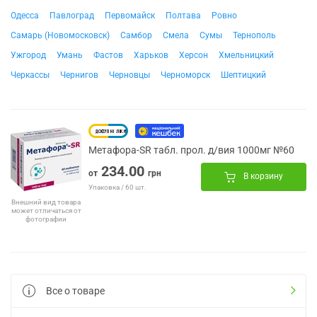
Одесса
Павлоград
Первомайск
Полтава
Ровно
Самарь (Новомосковск)
Самбор
Смела
Сумы
Тернополь
Ужгород
Умань
Фастов
Харьков
Херсон
Хмельницкий
Черкассы
Чернигов
Черновцы
Черноморск
Шептицкий
Метафора-SR табл. прол. д/вия 1000мг №60
234.00
от
грн
В корзину
Упаковка / 60 шт.
Внешний вид товара
может отличаться от
фотографии
Все о товаре