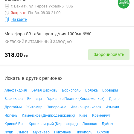
г. Бахмач, ул. Героев Украины, 30Б
Закрыто
.
Пн-Вс: 08:00-21:00
На карте
Метафора-SR табл. прол. д/вия 1000мг №60
КИЕВСКИЙ ВИТАМИННЫЙ ЗАВОД АО
318.00
Забронировать
грн
Искать в других регионах
Александрия
Белая Церковь
Борисполь
Боярка
Бровары
Васильков
Винница
Горишние Плавни (Комсомольск)
Днепр
Дрогобыч
Житомир
Запорожье
Ивано-Франковск
Измаил
Ирпень
Каменское (Днепродзержинск)
Киев
Кременчуг
Кривой Рог
Кропивницкий (Кировоград)
Лозовая
Лубны
Луцк
Львов
Мукачево
Николаев
Никополь
Обухов