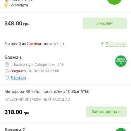
Укрпошта
348.00
В корзину
грн
Бахмач
:
2
из
2
аптеки
, где есть
1
шт.
По наличию
Бахмач
г. Бахмач, ул. Соборности, 54Б
Закрыто
.
Пн-Вс: 08:00-21:00
На карте
Метафора-SR табл. прол. д/вия 1000мг №60
КИЕВСКИЙ ВИТАМИННЫЙ ЗАВОД АО
318.00
Забронировать
грн
Бахмач 2