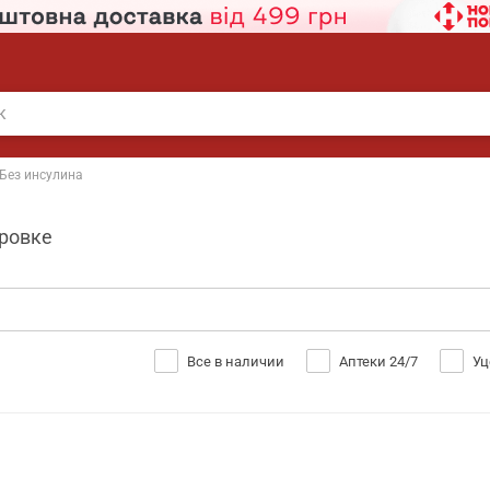
Без инсулина
дровке
Все в наличии
Аптеки 24/7
Уц