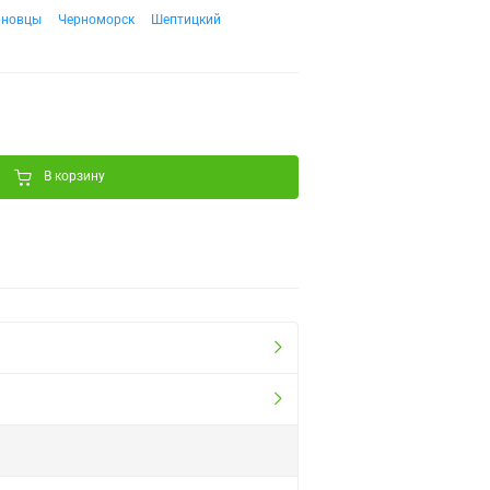
рновцы
Черноморск
Шептицкий
В корзину