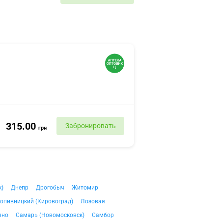
315.00
Забронировать
грн
к)
Днепр
Дрогобыч
Житомир
опивницкий (Кировоград)
Лозовая
вно
Самарь (Новомосковск)
Самбор