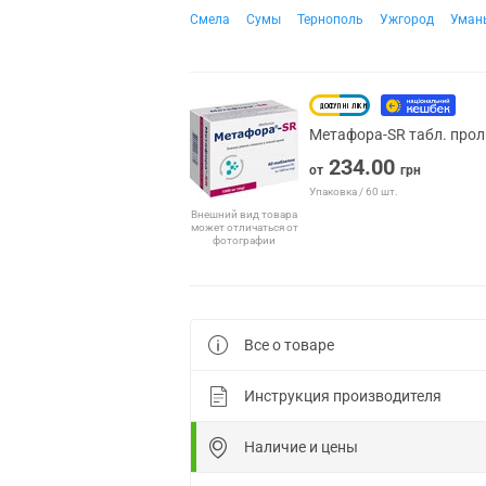
Смела
Сумы
Тернополь
Ужгород
Уман
Метафора-SR табл. прол
234.00
от
грн
Упаковка / 60 шт.
Внешний вид товара
может отличаться от
фотографии
Все о товаре
Инструкция производителя
Наличие и цены