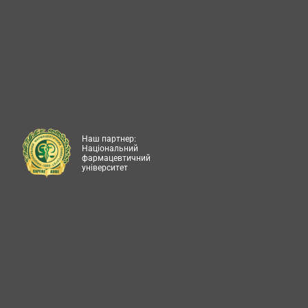
Наш партнер:
Національний
фармацевтичний
університет