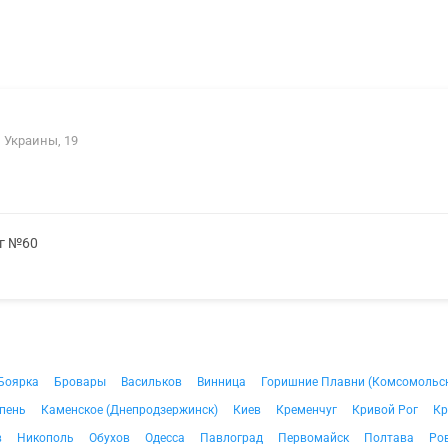
 Украины, 19
мг №60
Боярка
Бровары
Васильков
Винница
Горишние Плавни (Комсомольс
пень
Каменское (Днепродзержинск)
Киев
Кременчуг
Кривой Рог
Кр
в
Никополь
Обухов
Одесса
Павлоград
Первомайск
Полтава
Ро