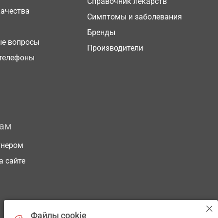
Справочник лекарств
качества
Симптомы и заболевания
Бренды
ые вопросы
Производители
телефоны
рам
тнером
а сайте
Файлы cookie