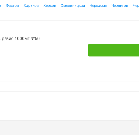
ь
Фастов
Харьков
Херсон
Хмельницкий
Черкассы
Чернигов
Че
. д/вия 1000мг №60