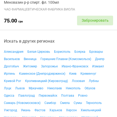
Меновазин р-р спирт. фл. 100мл
ЧАО ФАРМАЦЕВТИЧЕСКАЯ ФАБРИКА ВИОЛА
75.00
Забронировать
грн
Искать в других регионах
Александрия
Белая Церковь
Борисполь
Боярка
Бровары
Васильков
Винница
Горишние Плавни (Комсомольск)
Днепр
Дрогобыч
Житомир
Запорожье
Ивано-Франковск
Измаил
Ирпень
Каменское (Днепродзержинск)
Киев
Кременчуг
Кривой Рог
Кропивницкий (Кировоград)
Лозовая
Лубны
Луцк
Львов
Мукачево
Николаев
Никополь
Обухов
Одесса
Павлоград
Первомайск
Полтава
Ровно
Самарь (Новомосковск)
Самбор
Смела
Сумы
Тернополь
Ужгород
Умань
Фастов
Харьков
Херсон
Хмельницкий