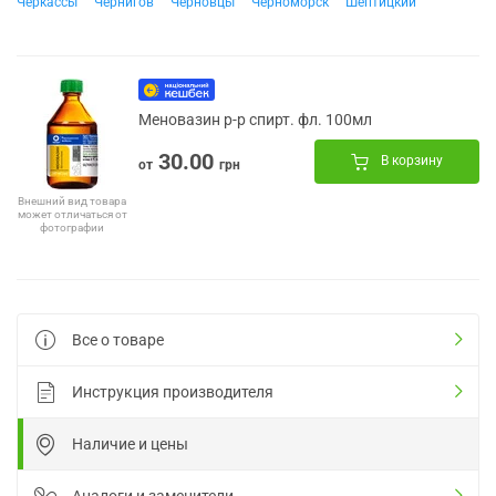
Черкассы
Чернигов
Черновцы
Черноморск
Шептицкий
Меновазин р-р спирт. фл. 100мл
30.00
В корзину
от
грн
Внешний вид товара
может отличаться от
фотографии
Все о товаре
Инструкция производителя
Наличие и цены