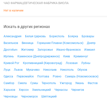
ЧАО ФАРМАЦЕВТИЧЕСКАЯ ФАБРИКА ВИОЛА
Нет в наличии
Искать в других регионах
Александрия
Белая Церковь
Борисполь
Боярка
Бровары
Васильков
Винница
Горишние Плавни (Комсомольск)
Днепр
Дрогобыч
Житомир
Запорожье
Ивано-Франковск
Измаил
Ирпень
Каменское (Днепродзержинск)
Киев
Кременчуг
Кривой Рог
Кропивницкий (Кировоград)
Лозовая
Лубны
Луцк
Львов
Мукачево
Николаев
Никополь
Обухов
Одесса
Первомайск
Полтава
Ровно
Самарь (Новомосковск)
Самбор
Смела
Сумы
Тернополь
Ужгород
Умань
Фастов
Харьков
Херсон
Хмельницкий
Черкассы
Чернигов
Черновцы
Черноморск
Шептицкий