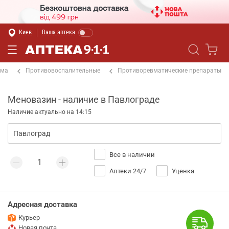
Киев
Ваша аптека
ема
Противовоспалительные
Противоревматические препараты
Меновазин - наличие в Павлограде
Наличие актуально на 14:15
Все в наличии
Аптеки 24/7
Уценка
Адресная доставка
Курьер
Новая почта