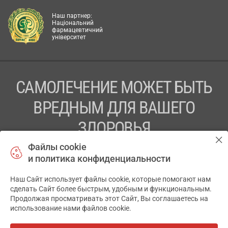
Наш партнер:
Національний
фармацевтичний
університет
САМОЛЕЧЕНИЕ МОЖЕТ БЫТЬ
ВРЕДНЫМ ДЛЯ ВАШЕГО
ЗДОРОВЬЯ
Файлы cookie
ПЕРЕД ПРИМЕНЕНИЕМ ПРЕПАРАТА
и политика конфиденциальности
ПРОКОНСУЛЬТИРУЙТЕСЬ С ВРАЧОМ
Наш Сайт использует файлы cookie, которые помогают нам
✕
ТОВ «АПТЕКА 911.ЮА» Код ЄДРПОУ 43631965.
сделать Сайт более быстрым, удобным и функциональным.
Продолжая просматривать этот Сайт, Вы соглашаетесь на
Отказ от ответственности
использование нами файлов cookie.
© 2014-2026. Медицинская информационная система