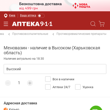
Киев
Ваша аптека
ема
Противовоспалительные
Противоревматические препараты
Меновазин - наличие в Высоком (Харьковская
область)
Наличие актуально на 18:30
Все в наличии
Аптеки 24/7
Уценка
Адресная доставка
Курьер