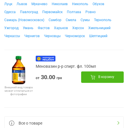
Луцк
Львов
Мукачево
Николаев
Никополь
Обухов
Одесса
Павлоград
Первомайск
Полтава
Ровно
Самарь (Новомосковск)
Самбор
Смела
Сумы
Тернополь
Ужгород
Умань
Фастов
Харьков
Херсон
Хмельницкий
Черкассы
Чернигов
Черновцы
Черноморск
Шептицкий
Меновазин р-р спирт. фл. 100мл
30.00
В корзину
от
грн
Внешний вид товара
может отличаться от
фотографии
Все о товаре