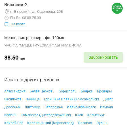
Высокий-2
п. Высокий, ул. Ощепкова, 20Е
Пн-Вс: 08:00-20:00
На карте
Меновазин р-р спирт. фл. 100мл
ЧАО ФАРМАЦЕВТИЧЕСКАЯ ФАБРИКА ВИОЛА
88.50
Забронировать
грн
Искать в других регионах
Александрия
Белая Церковь
Борисполь
Боярка
Бровары
Васильков
Винница
Горишние Плавни (Комсомольск)
Днепр
Дрогобыч
Житомир
Запорожье
Ивано-Франковск
Измаил
Ирпень
Каменское (Днепродзержинск)
Киев
Кременчуг
Кривой Рог
Кропивницкий (Кировоград)
Лозовая
Лубны