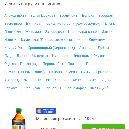
Искать в других регионах
Александрия
Белая Церковь
Борисполь
Боярка
Бровары
Васильков
Винница
Горишние Плавни (Комсомольск)
Днепр
Дрогобыч
Житомир
Запорожье
Ивано-Франковск
Измаил
Ирпень
Каменское (Днепродзержинск)
Киев
Кременчуг
Кривой Рог
Кропивницкий (Кировоград)
Лозовая
Лубны
Луцк
Львов
Мукачево
Николаев
Никополь
Обухов
Одесса
Павлоград
Первомайск
Полтава
Ровно
Самарь (Новомосковск)
Самбор
Смела
Сумы
Тернополь
Ужгород
Умань
Фастов
Харьков
Херсон
Хмельницкий
Черкассы
Чернигов
Черновцы
Черноморск
Шептицкий
Меновазин р-р спирт. фл. 100мл