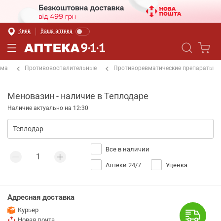
Киев
Ваша аптека
ема
Противовоспалительные
Противоревматические препараты
Меновазин - наличие в Теплодаре
Наличие актуально на 12:30
Все в наличии
Аптеки 24/7
Уценка
Адресная доставка
Курьер
Новая почта