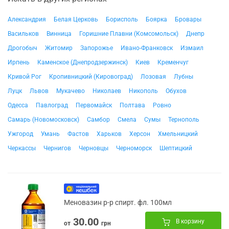
Александрия
Белая Церковь
Борисполь
Боярка
Бровары
Васильков
Винница
Горишние Плавни (Комсомольск)
Днепр
Дрогобыч
Житомир
Запорожье
Ивано-Франковск
Измаил
Ирпень
Каменское (Днепродзержинск)
Киев
Кременчуг
Кривой Рог
Кропивницкий (Кировоград)
Лозовая
Лубны
Луцк
Львов
Мукачево
Николаев
Никополь
Обухов
Одесса
Павлоград
Первомайск
Полтава
Ровно
Самарь (Новомосковск)
Самбор
Смела
Сумы
Тернополь
Ужгород
Умань
Фастов
Харьков
Херсон
Хмельницкий
Черкассы
Чернигов
Черновцы
Черноморск
Шептицкий
Меновазин р-р спирт. фл. 100мл
30.00
В корзину
от
грн