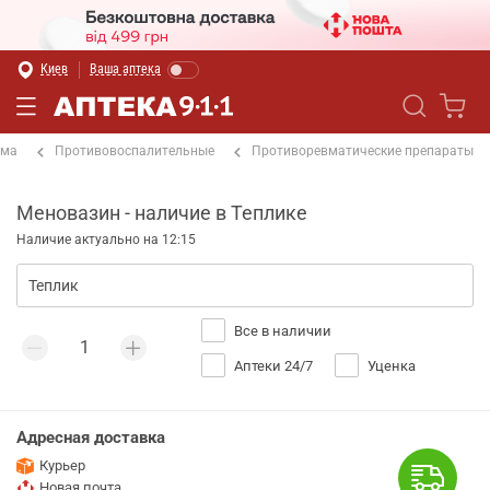
Киев
Ваша аптека
ема
Противовоспалительные
Противоревматические препараты
Меновазин - наличие в Теплике
Наличие актуально на 12:15
Все в наличии
Аптеки 24/7
Уценка
Адресная доставка
Курьер
Новая почта