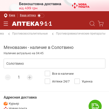
Киев
Ваша аптека
ема
Противовоспалительные
Противоревматические препараты
Меновазин - наличие в Солотвино
Наличие актуально на 04:45
Все в наличии
Аптеки 24/7
Уценка
Адресная доставка
Курьер
Новая почта