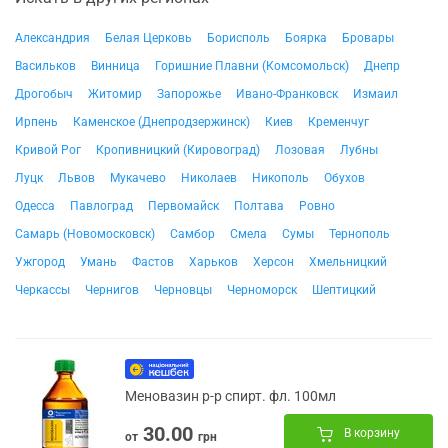
Александрия
Белая Церковь
Борисполь
Боярка
Бровары
Васильков
Винница
Горишние Плавни (Комсомольск)
Днепр
Дрогобыч
Житомир
Запорожье
Ивано-Франковск
Измаил
Ирпень
Каменское (Днепродзержинск)
Киев
Кременчуг
Кривой Рог
Кропивницкий (Кировоград)
Лозовая
Лубны
Луцк
Львов
Мукачево
Николаев
Никополь
Обухов
Одесса
Павлоград
Первомайск
Полтава
Ровно
Самарь (Новомосковск)
Самбор
Смела
Сумы
Тернополь
Ужгород
Умань
Фастов
Харьков
Херсон
Хмельницкий
Черкассы
Чернигов
Черновцы
Черноморск
Шептицкий
Меновазин р-р спирт. фл. 100мл
30.00
В корзину
от
грн