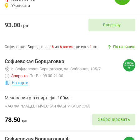
Укрпошта
93.00
В корзину
грн
Софиевская Борщаговка
:
6
из
6
аптек
, где есть
1
шт.
По наличию
Софиевская Борщаговка
с. Софиевская Борщаговка, ул. Соборная, 105/7
Закрыто
.
Пн-Вс: 08:00-21:00
На карте
Меновазин р-р спирт. фл. 100мл
ЧАО ФАРМАЦЕВТИЧЕСКАЯ ФАБРИКА ВИОЛА
78.50
Забронировать
грн
Софиевская Борщаговка 4