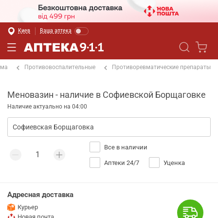
Киев
Ваша аптека
ема
Противовоспалительные
Противоревматические препараты
Меновазин - наличие в Софиевской Борщаговке
Наличие актуально на 04:00
Все в наличии
Аптеки 24/7
Уценка
Адресная доставка
Курьер
Новая почта