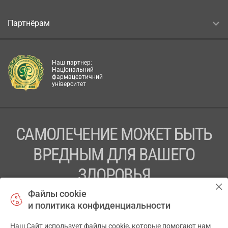
Партнёрам
Наш партнер:
Національний
фармацевтичний
університет
САМОЛЕЧЕНИЕ МОЖЕТ БЫТЬ
ВРЕДНЫМ ДЛЯ ВАШЕГО
ЗДОРОВЬЯ
Файлы cookie
ПЕРЕД ПРИМЕНЕНИЕМ ПРЕПАРАТА
и политика конфиденциальности
ПРОКОНСУЛЬТИРУЙТЕСЬ С ВРАЧОМ
Наш Сайт использует файлы cookie, которые помогают нам