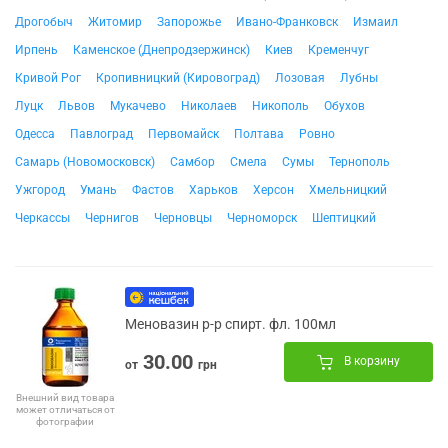
Дрогобыч
Житомир
Запорожье
Ивано-Франковск
Измаил
Ирпень
Каменское (Днепродзержинск)
Киев
Кременчуг
Кривой Рог
Кропивницкий (Кировоград)
Лозовая
Лубны
Луцк
Львов
Мукачево
Николаев
Никополь
Обухов
Одесса
Павлоград
Первомайск
Полтава
Ровно
Самарь (Новомосковск)
Самбор
Смела
Сумы
Тернополь
Ужгород
Умань
Фастов
Харьков
Херсон
Хмельницкий
Черкассы
Чернигов
Черновцы
Черноморск
Шептицкий
Меновазин р-р спирт. фл. 100мл
30.00
В корзину
от
грн
Внешний вид товара
может отличаться от
фотографии