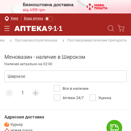
Киев
Ваша аптека
ема
Противовоспалительные
Противоревматические препараты
Меновазин - наличие в Широком
Наличие актуально на 02:00
Все в наличии
Аптеки 24/7
Уценка
Адресная доставка
Курьер
Новая почта