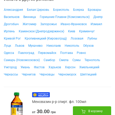
Александрия
Белая Церковь
Борисполь
Боярка
Бровары
Васильков
Винница
Горишние Плавни (Комсомольск)
Днепр
Дрогобыч
Житомир
Запорожье
Ивано-Франковск
Измаил
Ирпень
Каменское (Днепродзержинск)
Киев
Кременчуг
Кривой Рог
Кропивницкий (Кировоград)
Лозовая
Лубны
Луцк
Львов
Мукачево
Николаев
Никополь
Обухов
Одесса
Павлоград
Первомайск
Полтава
Ровно
Самарь (Новомосковск)
Самбор
Смела
Сумы
Тернополь
Ужгород
Умань
Фастов
Харьков
Херсон
Хмельницкий
Черкассы
Чернигов
Черновцы
Черноморск
Шептицкий
Меновазин р-р спирт. фл. 100мл
30.00
В корзину
от
грн