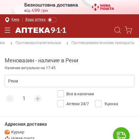
Киев
Ваша аптека
ема
Противовоспалительные
Противоревматические препараты
Меновазин - наличие в Рени
Наличие актуально на 17:45
Все в наличии
Аптеки 24/7
Уценка
Адресная доставка
Курьер
Новая почта