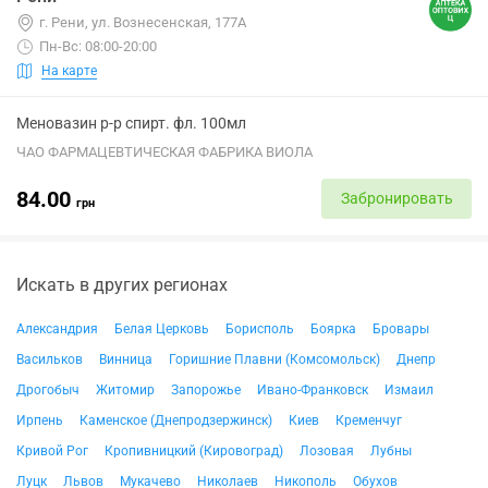
г. Рени, ул. Вознесенская, 177А
Пн-Вс: 08:00-20:00
На карте
Меновазин р-р спирт. фл. 100мл
ЧАО ФАРМАЦЕВТИЧЕСКАЯ ФАБРИКА ВИОЛА
84.00
Забронировать
грн
Искать в других регионах
Александрия
Белая Церковь
Борисполь
Боярка
Бровары
Васильков
Винница
Горишние Плавни (Комсомольск)
Днепр
Дрогобыч
Житомир
Запорожье
Ивано-Франковск
Измаил
Ирпень
Каменское (Днепродзержинск)
Киев
Кременчуг
Кривой Рог
Кропивницкий (Кировоград)
Лозовая
Лубны
Луцк
Львов
Мукачево
Николаев
Никополь
Обухов