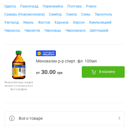
Одесса
Павлоград
Первомайск
Полтава
Ровно
Самарь (Новомосковск)
Самбор
Смела
Сумы
Тернополь
Ужгород
Умань
Фастов
Харьков
Херсон
Хмельницкий
Черкассы
Чернигов
Черновцы
Черноморск
Шептицкий
Меновазин р-р спирт. фл. 100мл
30.00
В корзину
от
грн
Внешний вид товара
может отличаться от
фотографии
Все о товаре