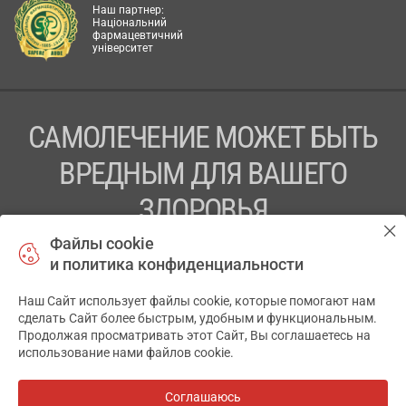
Наш партнер:
Національний
фармацевтичний
університет
САМОЛЕЧЕНИЕ МОЖЕТ БЫТЬ
ВРЕДНЫМ ДЛЯ ВАШЕГО
ЗДОРОВЬЯ
Файлы cookie
ПЕРЕД ПРИМЕНЕНИЕМ ПРЕПАРАТА
и политика конфиденциальности
ПРОКОНСУЛЬТИРУЙТЕСЬ С ВРАЧОМ
Наш Сайт использует файлы cookie, которые помогают нам
✕
ТОВ «АПТЕКА 911.ЮА» Код ЄДРПОУ 43631965.
сделать Сайт более быстрым, удобным и функциональным.
Продолжая просматривать этот Сайт, Вы соглашаетесь на
Отказ от ответственности
использование нами файлов cookie.
© 2014-2026. Медицинская информационная система
АПТЕКА911.ЮА
Соглашаюсь
Все аптеки