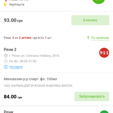
Укрпошта
93.00
В корзину
грн
Рени
:
2
из
2
аптеки
, где есть
1
шт.
По наличию
Рени 2
г. Рени, ул. Степана Чобану, 241А
Пн-Вс: 08:00-21:00
На карте
Меновазин р-р спирт. фл. 100мл
ЧАО ФАРМАЦЕВТИЧЕСКАЯ ФАБРИКА ВИОЛА
84.00
Забронировать
грн
Рени