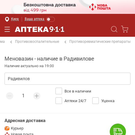
Киев
Ваша аптека
ема
Противовоспалительные
Противоревматические препараты
Меновазин - наличие в Радивилове
Наличие актуально на 19:00
Все в наличии
Аптеки 24/7
Уценка
Адресная доставка
Курьер
Новая почта