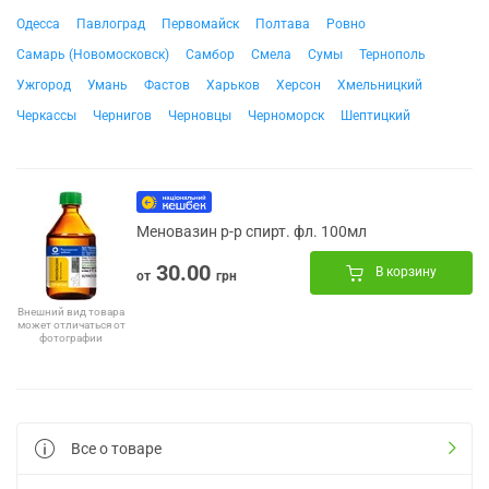
Одесса
Павлоград
Первомайск
Полтава
Ровно
Самарь (Новомосковск)
Самбор
Смела
Сумы
Тернополь
Ужгород
Умань
Фастов
Харьков
Херсон
Хмельницкий
Черкассы
Чернигов
Черновцы
Черноморск
Шептицкий
Меновазин р-р спирт. фл. 100мл
30.00
В корзину
от
грн
Внешний вид товара
может отличаться от
фотографии
Все о товаре