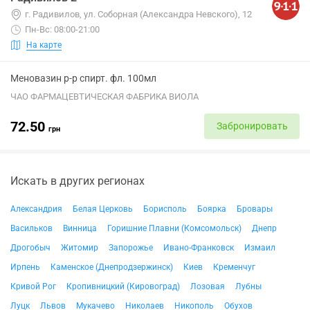
г. Радивилов, ул. Соборная (Александра Невского), 12
Пн-Вс: 08:00-21:00
На карте
Меновазин р-р спирт. фл. 100мл
ЧАО ФАРМАЦЕВТИЧЕСКАЯ ФАБРИКА ВИОЛА
72.50
Забронировать
грн
Искать в других регионах
Александрия
Белая Церковь
Борисполь
Боярка
Бровары
Васильков
Винница
Горишние Плавни (Комсомольск)
Днепр
Дрогобыч
Житомир
Запорожье
Ивано-Франковск
Измаил
Ирпень
Каменское (Днепродзержинск)
Киев
Кременчуг
Кривой Рог
Кропивницкий (Кировоград)
Лозовая
Лубны
Луцк
Львов
Мукачево
Николаев
Никополь
Обухов