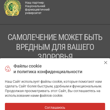
Наш партнер:
Національний
фармацевтичний
університет
САМОЛЕЧЕНИЕ МОЖЕТ БЫТЬ
ВРЕДНЫМ ДЛЯ ВАШЕГО
ЗДОРОВЬЯ
Файлы cookie
ПЕРЕД ПРИМЕНЕНИЕМ ПРЕПАРАТА
и политика конфиденциальности
ПРОКОНСУЛЬТИРУЙТЕСЬ С ВРАЧОМ
Наш Сайт использует файлы cookie, которые помогают нам
✕
ТОВ «АПТЕКА 911.ЮА» Код ЄДРПОУ 43631965.
сделать Сайт более быстрым, удобным и функциональным.
Продолжая просматривать этот Сайт, Вы соглашаетесь на
Отказ от ответственности
использование нами файлов cookie.
© 2014-2026. Медицинская информационная система
АПТЕКА911.ЮА
Соглашаюсь
Все аптеки