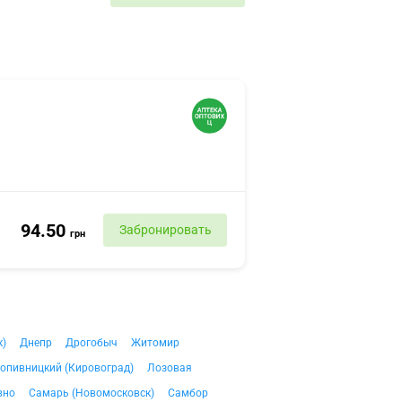
94.50
Забронировать
грн
к)
Днепр
Дрогобыч
Житомир
опивницкий (Кировоград)
Лозовая
вно
Самарь (Новомосковск)
Самбор