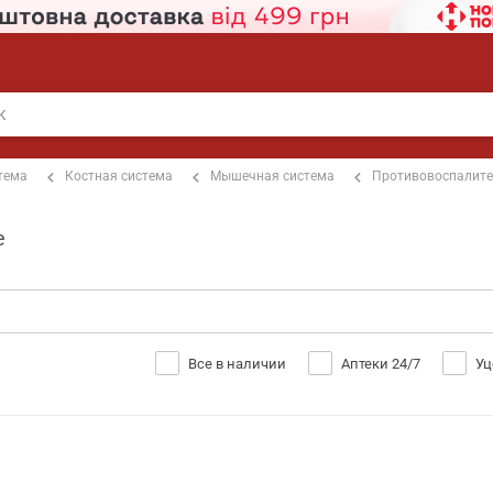
тема
Костная система
Мышечная система
Противовоспалит
е
Все в наличии
Аптеки 24/7
Уц