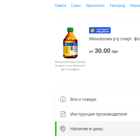
Смела
Сумы
Тернополь
Ужгород
Уман
Меновазин р-р спирт. фл
30.00
от
грн
Внешний вид товара
может отличаться от
фотографии
Все о товаре
Инструкция производителя
Наличие и цены