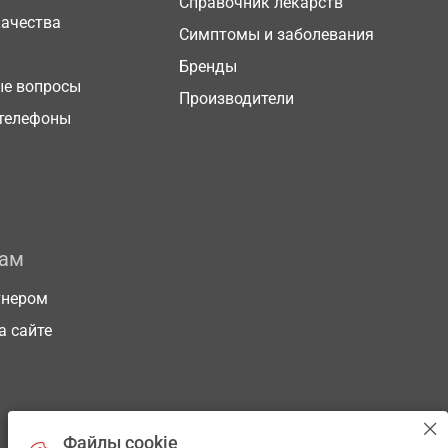
Справочник лекарств
качества
Симптомы и заболевания
Бренды
ые вопросы
Производители
телефоны
рам
тнером
а сайте
Файлы cookie