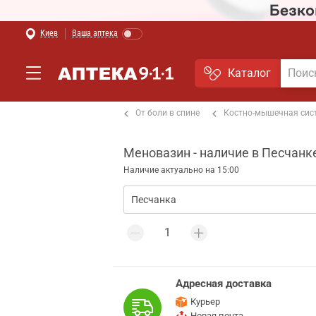
Киев
Ваша аптека
Каталог
т боли в мышцах и суставах
От боли в спине
Костно-мышечная сис
Меновазин - наличие в Песчанк
Наличие актуально на 15:00
Адресная доставка
Курьер
Новая почта