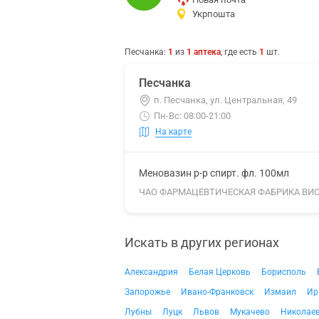
Укрпошта
Песчанка
:
1
из
1
аптека
, где есть
1
шт.
Песчанка
п. Песчанка, ул. Центральная, 49
Пн-Вс: 08:00-21:00
На карте
Меновазин р-р спирт. фл. 100мл
ЧАО ФАРМАЦЕВТИЧЕСКАЯ ФАБРИКА ВИ
Искать в других регионах
Александрия
Белая Церковь
Борисполь
Запорожье
Ивано-Франковск
Измаил
Ир
Лубны
Луцк
Львов
Мукачево
Николае