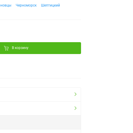
рновцы
Черноморск
Шептицкий
В корзину