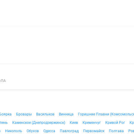
ОЛА
Боярка
Бровары
Васильков
Винница
Горишние Плавни (Комсомольс
пень
Каменское (Днепродзержинск)
Киев
Кременчуг
Кривой Рог
Кр
в
Никополь
Обухов
Одесса
Павлоград
Первомайск
Полтава
Ро