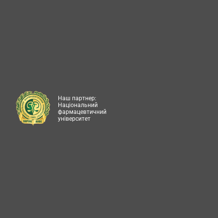
Наш партнер:
Національний
фармацевтичний
університет