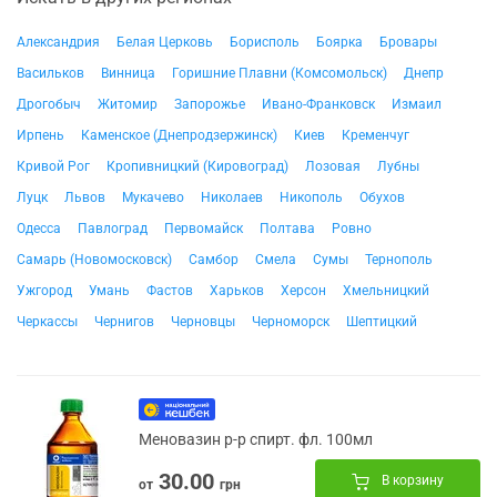
Александрия
Белая Церковь
Борисполь
Боярка
Бровары
Васильков
Винница
Горишние Плавни (Комсомольск)
Днепр
Дрогобыч
Житомир
Запорожье
Ивано-Франковск
Измаил
Ирпень
Каменское (Днепродзержинск)
Киев
Кременчуг
Кривой Рог
Кропивницкий (Кировоград)
Лозовая
Лубны
Луцк
Львов
Мукачево
Николаев
Никополь
Обухов
Одесса
Павлоград
Первомайск
Полтава
Ровно
Самарь (Новомосковск)
Самбор
Смела
Сумы
Тернополь
Ужгород
Умань
Фастов
Харьков
Херсон
Хмельницкий
Черкассы
Чернигов
Черновцы
Черноморск
Шептицкий
Меновазин р-р спирт. фл. 100мл
30.00
В корзину
от
грн