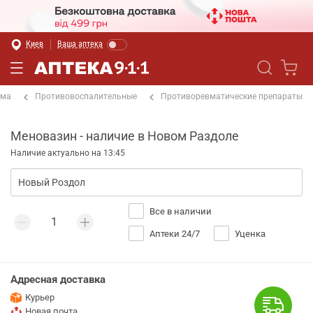
Киев
Ваша аптека
ема
Противовоспалительные
Противоревматические препараты
Меновазин - наличие в Новом Раздоле
Наличие актуально на 13:45
Все в наличии
Аптеки 24/7
Уценка
Адресная доставка
Курьер
Новая почта